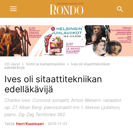
CD-levyt
Soitin ja kamarimusiikki
Ives oli sitaattitekniikan
edelläkävijä
Ives oli sitaattitekniikan
edelläkävijä
Charles Ives: Concord-sonaatti, Anton Webern: variaatiot
op. 27, Alban Berg: pianosonaatti nro 1. Aleksei Ljubimov,
piano. Zig-Zag Territories 362.
Tekijä
Harri Kuusisaari
-
2015-11-01