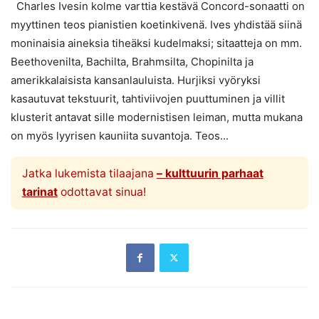
Charles Ivesin kolme varttia kestävä Concord-sonaatti on
myyttinen teos pianistien koetinkivenä. Ives yhdistää siinä
moninaisia aineksia tiheäksi kudelmaksi; sitaatteja on mm.
Beethovenilta, Bachilta, Brahmsilta, Chopinilta ja
amerikkalaisista kansanlauluista. Hurjiksi vyöryksi
kasautuvat tekstuurit, tahtiviivojen puuttuminen ja villit
klusterit antavat sille modernistisen leiman, mutta mukana
on myös lyyrisen kauniita suvantoja. Teos...
Jatka lukemista tilaajana
– kulttuurin parhaat
tarinat
odottavat sinua!