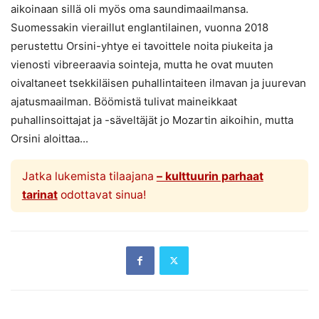
aikoinaan sillä oli myös oma saundimaailmansa.
Suomessakin vieraillut englantilainen, vuonna 2018
perustettu Orsini-yhtye ei tavoittele noita piukeita ja
vienosti vibreeraavia sointeja, mutta he ovat muuten
oivaltaneet tsekkiläisen puhallintaiteen ilmavan ja juurevan
ajatusmaailman. Böömistä tulivat maineikkaat
puhallinsoittajat ja -säveltäjät jo Mozartin aikoihin, mutta
Orsini aloittaa...
Jatka lukemista tilaajana
– kulttuurin parhaat
tarinat
odottavat sinua!