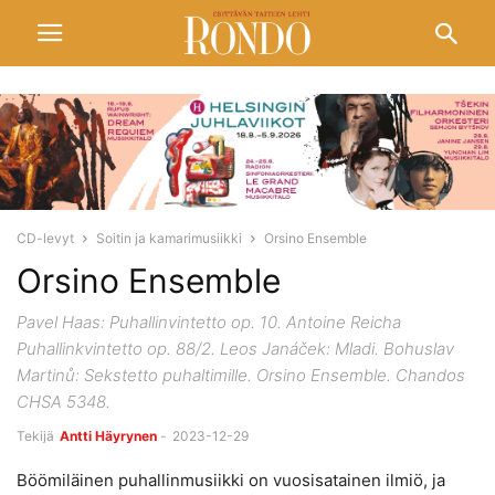
CD-levyt
Soitin ja kamarimusiikki
Orsino Ensemble
Orsino Ensemble
Pavel Haas: Puhallinvintetto op. 10. Antoine Reicha
Puhallinkvintetto op. 88/2. Leos Janáček: Mladi. Bohuslav
Martinů: Sekstetto puhaltimille. Orsino Ensemble. Chandos
CHSA 5348.
Tekijä
Antti Häyrynen
-
2023-12-29
Böömiläinen puhallinmusiikki on vuosisatainen ilmiö, ja