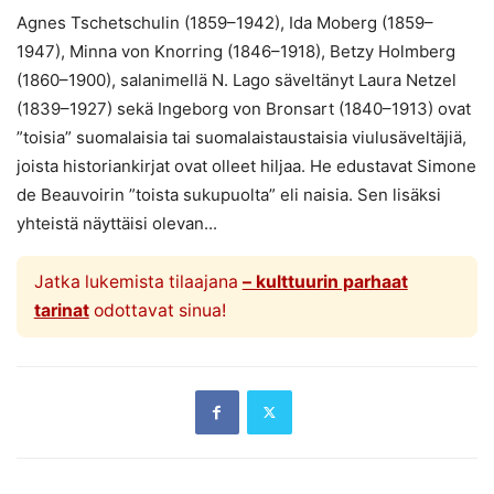
Agnes Tschetschulin (1859–1942), Ida Moberg (1859–
1947), Minna von Knorring (1846–1918), Betzy Holmberg
(1860–1900), salanimellä N. Lago säveltänyt Laura Netzel
(1839–1927) sekä Ingeborg von Bronsart (1840–1913) ovat
”toisia” suomalaisia tai suomalaistaustaisia viulusäveltäjiä,
joista historiankirjat ovat olleet hiljaa. He edustavat Simone
de Beauvoirin ”toista sukupuolta” eli naisia. Sen lisäksi
yhteistä näyttäisi olevan...
Jatka lukemista tilaajana
– kulttuurin parhaat
tarinat
odottavat sinua!