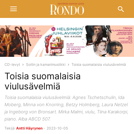
CD-levyt
Soitin ja kamarimusiikki
Toisia suomalaisia viulusävelmiä
Toisia suomalaisia
viulusävelmiä
Toisia suomalaisia viulusävelmiä: Agnes Tschetschulin, Ida
Moberg, Minna von Knorring, Betzy Holmberg, Laura Netzel
ja Ingeborg von Bronsart. Mirka Malmi, viulu, Tiina Karakorpi,
piano. Alba ABCD 507.
Tekijä
Antti Häyrynen
-
2023-10-05