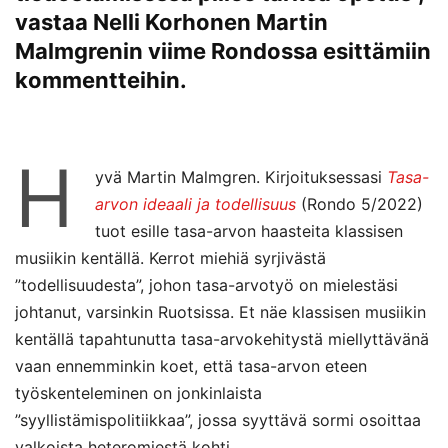
vastaa Nelli Korhonen Martin
Malmgrenin viime Rondossa
esittämiin
kommentteihin
.
H
yvä Martin Malmgren. Kirjoituksessasi
Tasa-
arvon ideaali ja todellisuus
(Rondo 5/2022)
tuot esille tasa-arvon haasteita klassisen
musiikin kentällä. Kerrot miehiä syrjivästä
”todellisuudesta”, johon tasa-arvotyö on mielestäsi
johtanut, varsinkin Ruotsissa. Et näe klassisen musiikin
kentällä tapahtunutta tasa-arvokehitystä miellyttävänä
vaan ennemminkin koet, että tasa-arvon eteen
työskenteleminen on jonkinlaista
”syyllistämispolitiikkaa”, jossa syyttävä sormi osoittaa
valkoista heteromiestä kohti.