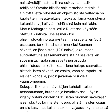
naissäveltäjiä historiallisina esikuvina musiikin
tekijöinä? Ovatko kiintiöt ohjelmistoissa ratkaisu?
On totta, että orkesterien ohjelmistoista valtaosa on
kuolleitten miessäveltäjien teoksia. Tämä vääristymä
kuitenkin syrjii eläviä miehiä siinä kuin naisiakin.
Martin Malmgren nosti esille Ruotsissa käyttöön
otettuja kiintiöitä. Jos esimerkiksi
ohjelmistovalinnoissa pyritään naissäveltäjien 50%
osuuteen, tarkoittaisi se esimerkiksi Suomen
säveltäjien jäsenistön (12% naisia) jakaumaan
suhteutettuna seitsemänkertaista naissäveltäjien
suosimista. Tuota naissäveltäjien osuutta
ohjelmistossa ei kuitenkaan liene helppo saavuttaa
historiallisten säveltäjien osalta, vaan se tapahtuisi
elävien kohdalla, jolloin jakauma olisi vielä
vääristyneempi.
Sukupuolijakauma säveltäjien kohdalla tulee
tasaantumaan, kuten on jo havaittavissa. Löysin
kirjahyllystäni vuoden 2013 listan Suomen säveltäjien
jäsenistä, tuolloin naisten osuus oli 9%, naisten osuus
on siis kasvanut kolmanneksen vajaassa kymmenessä