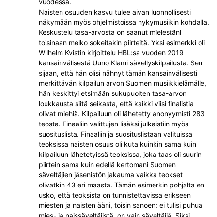
vuodessa.
Naisten osuuden kasvu tulee aivan luonnollisesti
näkymään myös ohjelmistoissa nykymusiikin kohdalla.
Keskustelu tasa-arvosta on saanut mielestäni
toisinaan melko sokeitakin piirteitä. Yksi esimerkki oli
Wilhelm Kvistin kirjoittelu HBL:sa vuoden 2019
kansainvälisestä Uuno Klami sävellyskilpailusta. Sen
sijaan, että hän olisi nähnyt tämän kansainvälisesti
merkittävän kilpailun arvon Suomen musiikkielämälle,
hän keskittyi etsimään sukupuolten tasa-arvon
loukkausta siitä seikasta, että kaikki viisi finalistia
olivat miehiä. Kilpailuun oli lähetetty anonyymisti 283
teosta. Finaaliin valittujen lisäksi julkaistiin myös
suosituslista. Finaaliin ja suosituslistaan valituissa
teoksissa naisten osuus oli kuta kuinkin sama kuin
kilpailuun lähetetyissä teoksissa, joka taas oli suurin
piirtein sama kuin edellä kertomani Suomen
säveltäjien jäsenistön jakauma vaikka teokset
olivatkin 43 eri maasta. Tämän esimerkin pohjalta en
usko, että teoksista on tunnistettavissa erikseen
miesten ja naisten ääni, toisin sanoen: ei tulisi puhua
mies- ja naissäveltäjistä, on vain säveltäjiä. Siksi