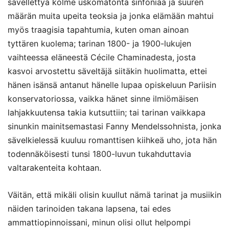
sävellettyä kolme uskomatonta sinfoniaa ja suuren
määrän muita upeita teoksia ja jonka elämään mahtui
myös traagisia tapahtumia, kuten oman ainoan
tyttären kuolema; tarinan 1800- ja 1900-lukujen
vaihteessa eläneestä Cécile Chaminadesta, josta
kasvoi arvostettu säveltäjä siitäkin huolimatta, ettei
hänen isänsä antanut hänelle lupaa opiskeluun Pariisin
konservatoriossa, vaikka hänet sinne ilmiömäisen
lahjakkuutensa takia kutsuttiin; tai tarinan vaikkapa
sinunkin mainitsemastasi Fanny Mendelssohnista, jonka
sävelkielessä kuuluu romanttisen kiihkeä uho, jota hän
todennäköisesti tunsi 1800-luvun tukahduttavia
valtarakenteita kohtaan.
Väitän, että mikäli olisin kuullut nämä tarinat ja musiikin
näiden tarinoiden takana lapsena, tai edes
ammattiopinnoissani, minun olisi ollut helpompi