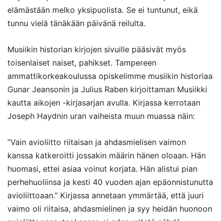
elämästään melko yksipuolista. Se ei tuntunut, eikä
tunnu vielä tänäkään päivänä reilulta.
Musiikin historian kirjojen sivuille pääsivät myös
toisenlaiset naiset, pahikset. Tampereen
ammattikorkeakoulussa opiskelimme musiikin historiaa
Gunar Jeansonin ja Julius Raben kirjoittaman Musiikki
kautta aikojen -kirjasarjan avulla. Kirjassa kerrotaan
Joseph Haydnin uran vaiheista muun muassa näin:
”Vain avioliitto riitaisan ja ahdasmielisen vaimon
kanssa katkeroitti jossakin määrin hänen oloaan. Hän
huomasi, ettei asiaa voinut korjata. Hän alistui pian
perhehuoliinsa ja kesti 40 vuoden ajan epäonnistunutta
avioliittoaan.” Kirjassa annetaan ymmärtää, että juuri
vaimo oli riitaisa, ahdasmielinen ja syy heidän huonoon