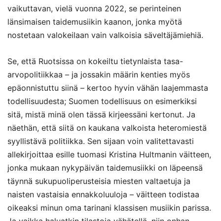
vaikuttavan, vielä vuonna 2022, se perinteinen
länsimaisen taidemusiikin kaanon, jonka myötä
nostetaan valokeilaan vain valkoisia säveltäjämiehiä.
Se, että Ruotsissa on kokeiltu tietynlaista tasa-
arvopolitiikkaa – ja jossakin määrin kenties myös
epäonnistuttu siinä – kertoo hyvin vähän laajemmasta
todellisuudesta; Suomen todellisuus on esimerkiksi
sitä, mistä minä olen tässä kirjeessäni kertonut. Ja
näethän, että siitä on kaukana valkoista heteromiestä
syyllistävä politiikka. Sen sijaan voin valitettavasti
allekirjoittaa esille tuomasi Kristina Hultmanin väitteen,
jonka mukaan nykypäivän taidemusiikki on läpeensä
täynnä sukupuoliperusteisia miesten valtaetuja ja
naisten vastaisia ennakkoluuloja – väitteen todistaa
oikeaksi minun oma tarinani klassisen musiikin parissa.
Ja vaikka haluatkin tilastoja vähätellä, niin onhan