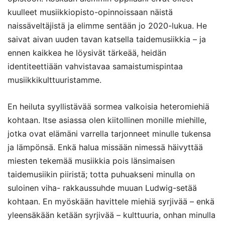
kuulleet musiikkiopisto-opinnoissaan näistä
naissäveltäjistä ja elimme sentään jo 2020-lukua. He
saivat aivan uuden tavan katsella taidemusiikkia – ja
ennen kaikkea he löysivät tärkeää, heidän
identiteettiään vahvistavaa samaistumispintaa
musiikkikulttuuristamme.
En heiluta syyllistävää sormea valkoisia heteromiehiä
kohtaan. Itse asiassa olen kiitollinen monille miehille,
jotka ovat elämäni varrella tarjonneet minulle tukensa
ja lämpönsä. Enkä halua missään nimessä häivyttää
miesten tekemää musiikkia pois länsimaisen
taidemusiikin piiristä; totta puhuakseni minulla on
suloinen viha- rakkaussuhde muuan Ludwig-setää
kohtaan. En myöskään havittele miehiä syrjivää – enkä
yleensäkään ketään syrjivää – kulttuuria, onhan minulla