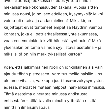
avioliittoonsa; teoksessa ei edes yritetä nähdä
mekanismeja kokonaisuuden takana. Vuosia sitten
minussa nousi, ja nousee edelleen, kysymyksiä: Miksi
vaimo oli riitaisa ja ahdasmielinen? Miksi kirjan
kirjoittajat eivät tunteneet empatiaa Haydnin vaimoa
kohtaan, joka eli patriarkaalisessa yhteiskunnassa,
vaan ennemminkin tekivät hänestä syntipukin? Mikä
yleensäkin on tämä vaimoa syyllistävä asetelma – ja
miksi siitä on niin merkityksellistä kertoa?
Koen, että jälkimmäinen rooli on jonkinlainen älä vain
ajaudu tähän pisteeseen -varoitus meille naisille. Jos
olemme vihaisia, vaikkapa juuri tasa-arvokysymysten
edessä, meidät leimataan helposti hankaliksi ihmisiksi.
Tämä asetelma aiheuttaa minussa ahdistusta
entisestään – tällä tavalla minulta yritetään riistää
nimittäin ilmaisunvapaus.