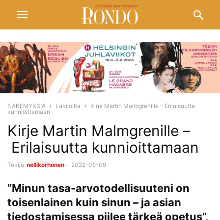
NÄKEMYKSIÄ
Lukijoilta
Kirje Martin Malmgrenille – Erilaisuutta
kunnioittamaan
Kirje Martin Malmgrenille –
Erilaisuutta kunnioittamaan
Tekijä
nellikorhonen
-
2022-05-09
”Minun tasa-arvotodellisuuteni on
toisenlainen kuin sinun – ja asian
tiedostamisessa piilee tärkeä opetus”,