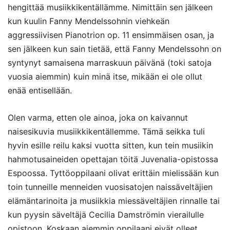
hengittää musiikkikentällämme. Nimittäin sen jälkeen
kun kuulin Fanny Mendelssohnin viehkeän
aggressiivisen Pianotrion op. 11 ensimmäisen osan, ja
sen jälkeen kun sain tietää, että Fanny Mendelssohn on
syntynyt samaisena marraskuun päivänä (toki satoja
vuosia aiemmin) kuin minä itse, mikään ei ole ollut
enää entisellään.
Olen varma, etten ole ainoa, joka on kaivannut
naisesikuvia musiikkikentällemme. Tämä seikka tuli
hyvin esille reilu kaksi vuotta sitten, kun tein musiikin
hahmotusaineiden opettajan töitä Juvenalia-opistossa
Espoossa. Tyttöoppilaani olivat erittäin mielissään kun
toin tunneille menneiden vuosisatojen naissäveltäjien
elämäntarinoita ja musiikkia miessäveltäjien rinnalle tai
kun pyysin säveltäjä Cecilia Damströmin vierailulle
opistoon. Koskaan aiemmin oppilaani eivät olleet