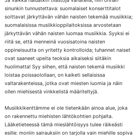
sinunkin tunnustettava: suomalaiset konserttitalot
soittavat järkyttävän vähän naisten tekemää musiikkia;
suomalaisissa musiikkioppilaitoksissa arvostetaan
järkyttävän vähän naisten luomaa musiikkia. Syyksi ei
riitä se, että menneinä vuosisatoina naisten
oppineisuutta on yritetty kontrolloida; tuhannet naiset
ovat saaneet upeita teoksia aikaiseksi siitäkin
huolimatta! Syy siihen, että naisten tekemä musiikki
loistaa poissaolollaan, on kaiketi sellaisissa
valtarakenteissa, jotka ovat miesten luomia ja näin
ollen miehisestä vinkkelistä määriteltyjä.
Musiikkikenttämme ei ole tietenkään ainoa alue, joka
on rakennettu miehisten lähtökohtien pohjalta.
Lääketieteessä tämä mieslähtöisyys tulee räikeästi
esille: moniin sairauksiin on tarjolla vain miehille sopiva