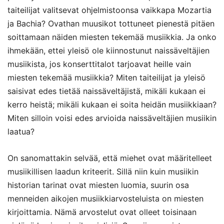
taiteilijat valitsevat ohjelmistoonsa vaikkapa Mozartia
ja Bachia? Ovathan muusikot tottuneet pienestä pitäen
soittamaan näiden miesten tekemää musiikkia. Ja onko
ihmekään, ettei yleisö ole kiinnostunut naissäveltäjien
musiikista, jos konserttitalot tarjoavat heille vain
miesten tekemää musiikkia? Miten taiteilijat ja yleisö
saisivat edes tietää naissäveltäjistä, mikäli kukaan ei
kerro heistä; mikäli kukaan ei soita heidän musiikkiaan?
Miten silloin voisi edes arvioida naissäveltäjien musiikin
laatua?
On sanomattakin selvää, että miehet ovat määritelleet
musiikillisen laadun kriteerit. Sillä niin kuin musiikin
historian tarinat ovat miesten luomia, suurin osa
menneiden aikojen musiikkiarvosteluista on miesten
kirjoittamia. Nämä arvostelut ovat olleet toisinaan