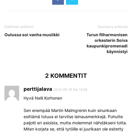
Edellinen artikkeli
Seuraava artikkeli
Oulussa soi vanha musiikki
Turun filharmonisen
orkesterin Soiva
kaupunkipromenadi
käynnistyi
2 KOMMENTIT
perttijalava
2022-05-16 Klo 13:45
Hyvä Nelli Korhonen
Sen enempää Martin Malmgrenin kuin sinunkaan
esittämä totuus ei tarvitse lainausmerkkejä. Puhutte
paljolti eri asioista, mutta molemmat nähdäkseni totta.
Miten korjata se, että tytöille ei juurikaan ole esitetty