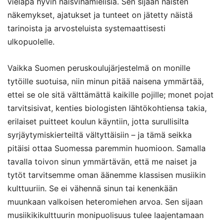
vieläpä hyvin naisvihamielisiä. Sen sijaan naisten
näkemykset, ajatukset ja tunteet on jätetty näistä
tarinoista ja arvosteluista systemaattisesti
ulkopuolelle.
Vaikka Suomen peruskoulujärjestelmä on monille
tytöille suotuisa, niin minun pitää naisena ymmärtää,
ettei se ole sitä välttämättä kaikille pojille; monet pojat
tarvitsisivat, kenties biologisten lähtökohtiensa takia,
erilaiset puitteet koulun käyntiin, jotta surullisilta
syrjäytymiskierteiltä vältyttäisiin – ja tämä seikka
pitäisi ottaa Suomessa paremmin huomioon. Samalla
tavalla toivon sinun ymmärtävän, että me naiset ja
tytöt tarvitsemme oman äänemme klassisen musiikin
kulttuuriin. Se ei vähennä sinun tai kenenkään
muunkaan valkoisen heteromiehen arvoa. Sen sijaan
musiikikikulttuurin monipuolisuus tulee laajentamaan