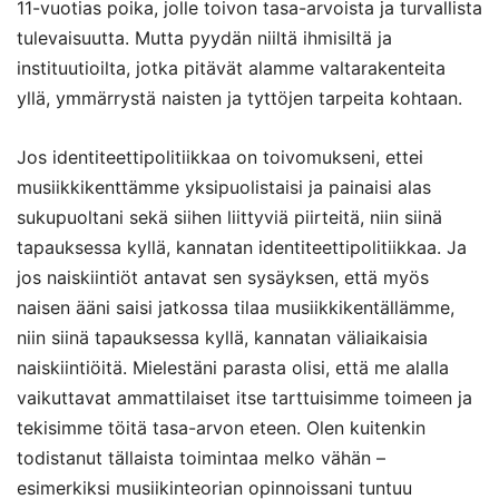
11-vuotias poika, jolle toivon tasa-arvoista ja turvallista
tulevaisuutta. Mutta pyydän niiltä ihmisiltä ja
instituutioilta, jotka pitävät alamme valtarakenteita
yllä, ymmärrystä naisten ja tyttöjen tarpeita kohtaan.
Jos identiteettipolitiikkaa on toivomukseni, ettei
musiikkikenttämme yksipuolistaisi ja painaisi alas
sukupuoltani sekä siihen liittyviä piirteitä, niin siinä
tapauksessa kyllä, kannatan identiteettipolitiikkaa. Ja
jos naiskiintiöt antavat sen sysäyksen, että myös
naisen ääni saisi jatkossa tilaa musiikkikentällämme,
niin siinä tapauksessa kyllä, kannatan väliaikaisia
naiskiintiöitä. Mielestäni parasta olisi, että me alalla
vaikuttavat ammattilaiset itse tarttuisimme toimeen ja
tekisimme töitä tasa-arvon eteen. Olen kuitenkin
todistanut tällaista toimintaa melko vähän –
esimerkiksi musiikinteorian opinnoissani tuntuu