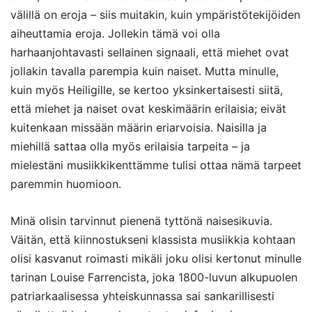
välillä on eroja – siis muitakin, kuin ympäristötekijöiden
aiheuttamia eroja. Jollekin tämä voi olla
harhaanjohtavasti sellainen signaali, että miehet ovat
jollakin tavalla parempia kuin naiset. Mutta minulle,
kuin myös Heiligille, se kertoo yksinkertaisesti siitä,
että miehet ja naiset ovat keskimäärin erilaisia; eivät
kuitenkaan missään määrin eriarvoisia. Naisilla ja
miehillä sattaa olla myös erilaisia tarpeita – ja
mielestäni musiikkikenttämme tulisi ottaa nämä tarpeet
paremmin huomioon.
Minä olisin tarvinnut pienenä tyttönä naisesikuvia.
Väitän, että kiinnostukseni klassista musiikkia kohtaan
olisi kasvanut roimasti mikäli joku olisi kertonut minulle
tarinan Louise Farrencista, joka 1800-luvun alkupuolen
patriarkaalisessa yhteiskunnassa sai sankarillisesti