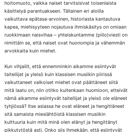
hoitomuoto, vaikka naiset tarvitsisivat toisenlaista
käsittelyä parantuakseen. Tällainen eri aloilla
vaikuttava epätasa-arvoinen, historiasta kantautuva
kapea, miehisyyteen nojautuva ihmiskäsitys on omiaan
ruokkimaan naisvihaa – yhteiskuntamme (piilo)viesti on
nimittäin se, että naiset ovat huonompia ja vähemmän
arvokkaita kuin miehet.
Kun vihjailit, että ennemminkin aikamme esiintyvät
taiteilijat ja yleisö kuin klassisen musiikin piirissä
vaikuttaneet valkoiset miehet ovat päättäneet siitä
mitä laatu on, niin otitko kuitenkaan huomioon, etteivät
nämä aikamme esiintyvät taiteilijat ja yleisö ole eläneet
tyhjiössä? Itse asiassa he ovat eläneet ja hengittäneet
sitä samaista mieslähtöistä klassisen musiikin
kulttuuria kuin mitä minä olen elänyt ja hengittänyt
pikkutytöstä asti. Onko siis ihmekään, että esiintyvät