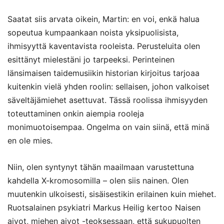
Saatat siis arvata oikein, Martin: en voi, enkä halua
sopeutua kumpaankaan noista yksipuolisista,
ihmisyyttä kaventavista rooleista. Perusteluita olen
esittänyt mielestäni jo tarpeeksi. Perinteinen
länsimaisen taidemusiikin historian kirjoitus tarjoaa
kuitenkin vielä yhden roolin: sellaisen, johon valkoiset
säveltäjämiehet asettuvat. Tässä roolissa ihmisyyden
toteuttaminen onkin aiempia rooleja
monimuotoisempaa. Ongelma on vain siinä, että minä
en ole mies.
Niin, olen syntynyt tähän maailmaan varustettuna
kahdella X-kromosomilla – olen siis nainen. Olen
muutenkin ulkoisesti, sisäisestikin erilainen kuin miehet.
Ruotsalainen psykiatri Markus Heilig kertoo Naisen
aivot, miehen aivot -teoksessaan, että sukupuolten