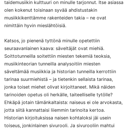
taidemusiikin kulttuuri on minulle tarjonnut. Itse asiassa
olen kokenut toisinaan syvää ahdistustakin
musiikkikenttämme rakenteiden takia – ne ovat
nimittäin hyvin mieslähtöisiä.
Katsos, jo pienenä tyttönä minulle opetettiin
seuraavanlainen kaava: säveltäjät ovat miehiä.
Soittotunneilla soitettiin miesten tekemiä teoksia,
musiikinteorian tunneilla analysoitiin miesten
säveltämää musiikkia ja historian tunneilla kerrottiin
tarinaa suurmiehistä – ja tietenkin sellaista tarinaa,
jonka toiset miehet olivat kirjoittaneet. Mikä näiden
tarinoiden opetus oli herkälle, taiteelliselle tytölle?
Ehkäpä jotain tämänkaltaista: naiseus ei ole arvokasta,
jotta siitä kannattaisi liiemmin tarinoita kertoa.
Historian kirjoituksissa naisen kohtaloksi jäi usein
toiseus, jonkinlainen sivurooli. Ja sivurooliin mahtui