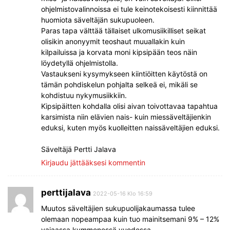
ohjelmistovalinnoissa ei tule keinotekoisesti kiinnittää
huomiota säveltäjän sukupuoleen.
Paras tapa välttää tällaiset ulkomusiikilliset seikat
olisikin anonyymit teoshaut muuallakin kuin
kilpailuissa ja korvata moni kipsipään teos näin
löydetyllä ohjelmistolla.
Vastaukseni kysymykseen kiintiöitten käytöstä on
tämän pohdiskelun pohjalta selkeä ei, mikäli se
kohdistuu nykymusiikkiin.
Kipsipäitten kohdalla olisi aivan toivottavaa tapahtua
karsimista niin elävien nais- kuin miessäveltäjienkin
eduksi, kuten myös kuolleitten naissäveltäjien eduksi.
Säveltäjä Pertti Jalava
Kirjaudu jättääksesi kommentin
perttijalava
2022-05-16 Klo 16:59
Muutos säveltäjien sukupuolijakaumassa tulee
olemaan nopeampaa kuin tuo mainitsemani 9% – 12%
vajaassa kymmenessä vuodessa.