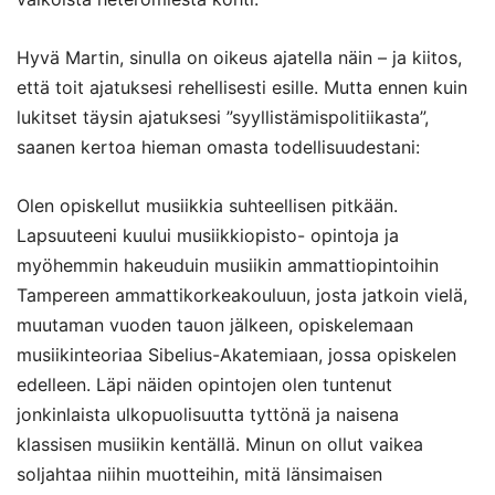
Hyvä Martin, sinulla on oikeus ajatella näin – ja kiitos,
että toit ajatuksesi rehellisesti esille. Mutta ennen kuin
lukitset täysin ajatuksesi ”syyllistämispolitiikasta”,
saanen kertoa hieman omasta todellisuudestani:
Olen opiskellut musiikkia suhteellisen pitkään.
Lapsuuteeni kuului musiikkiopisto- opintoja ja
myöhemmin hakeuduin musiikin ammattiopintoihin
Tampereen ammattikorkeakouluun, josta jatkoin vielä,
muutaman vuoden tauon jälkeen, opiskelemaan
musiikinteoriaa Sibelius-Akatemiaan, jossa opiskelen
edelleen. Läpi näiden opintojen olen tuntenut
jonkinlaista ulkopuolisuutta tyttönä ja naisena
klassisen musiikin kentällä. Minun on ollut vaikea
soljahtaa niihin muotteihin, mitä länsimaisen