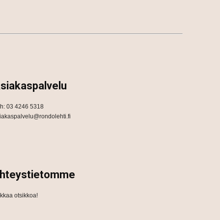
siakaspalvelu
h: 03 4246 5318
iakaspalvelu@rondolehti.fi
hteystietomme
ikkaa otsikkoa!