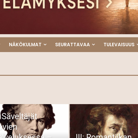
NÄKÖKULMAT
SEURATTAVAA
TULEVAISUUS
: Säveltäjät
ovien
alveluksessa –
III: Romantiikan