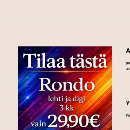
A
pu
as
Y
Kl