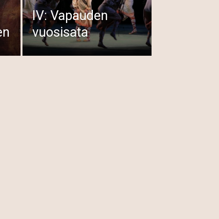
IV: Vapauden
en
vuosisata