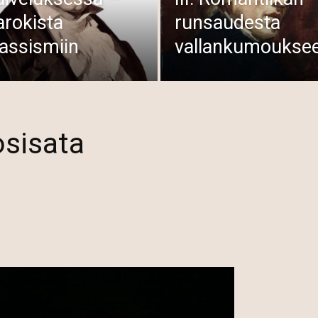
arokista
runsaudesta
lassismiin
vallankumoukse
osisata