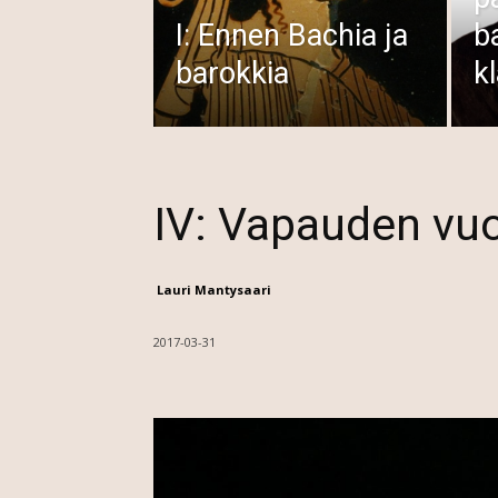
I: Ennen Bachia ja
b
barokkia
k
IV: Vapauden vu
Lauri Mantysaari
2017-03-31