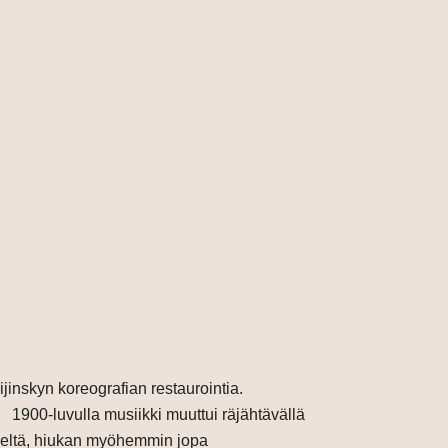
ijinskyn koreografian restaurointia.
. 1900-luvulla musiikki muuttui räjähtävällä
iseltä, hiukan myöhemmin jopa