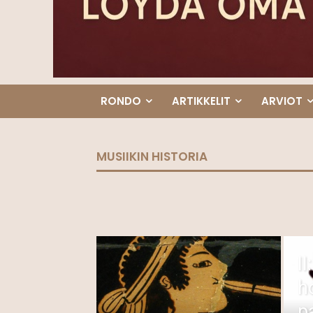
RONDO
ARTIKKELIT
ARVIOT
MUSIIKIN HISTORIA
II
h
p