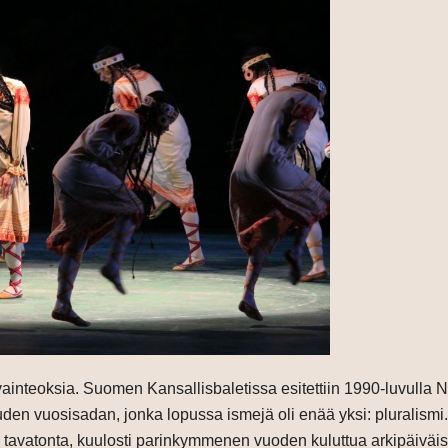
vainteoksia. Suomen Kansallisbaletissa esitettiin 1990-luvulla N
uden vuosisadan, jonka lopussa ismejä oli enää yksi: pluralismi
li tavatonta, kuulosti parinkymmenen vuoden kuluttua arkipäivä