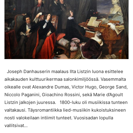
Joseph Danhauserin maalaus Ilta Listzin luona esittelee
aikakauden kulttuurikermaa salonkimiljöössä. Vasemmalta
oikealle ovat Alexandre Dumas, Victor Hugo, George Sand,
Niccolo Paganini, Gioachino Rossini, sekä Marie d’Agoult
Listzin jalkojen juuressa. 1800-luku oli musiikissa tunteen
valtakausi. Täysromantiikka lied-musiikin kukoistuksineen
nosti valokeilaan intiimit tunteet. Vuosisadan lopulla
vallitsivat...