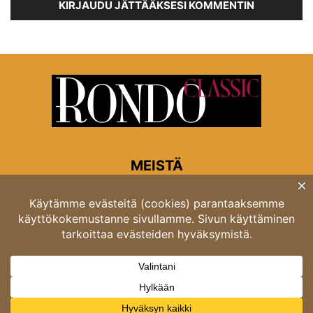
KIRJAUDU JÄTTÄÄKSESI KOMMENTIN
MEISTÄ
Rondon toimitus
Opastinsilta 6A 00520 Helsinki
Asiakaspalvelu: puh. 03 4246 5318
asiakaspalvelu@rondo.fi
Ota meihin yhteyttä:
toimitus@rondo.fi