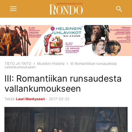
TIETO JA TAITO
Musiikin Historia
III: Romantiikan runsaudesta
vallankumoukseen
III: Romantiikan runsaudesta
vallankumoukseen
Tekijä
Lauri Mantysaari
-
2017-02-22