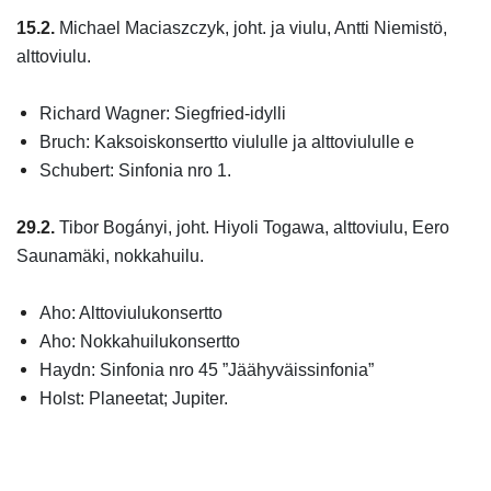
15.2.
Michael Maciaszczyk, joht. ja viulu, Antti Niemistö,
alttoviulu.
Richard Wagner: Siegfried-idylli
Bruch: Kaksoiskonsertto viululle ja alttoviululle e
Schubert: Sinfonia nro 1.
29.2.
Tibor Bogányi, joht. Hiyoli Togawa, alttoviulu, Eero
Saunamäki, nokkahuilu.
Aho: Alttoviulukonsertto
Aho: Nokkahuilukonsertto
Haydn: Sinfonia nro 45 ”Jäähyväissinfonia”
Holst: Planeetat; Jupiter.