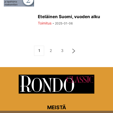
Eteläinen Suomi, vuoden alku
Toimitus
-
2025-01-06
1
2
3
MEISTÄ