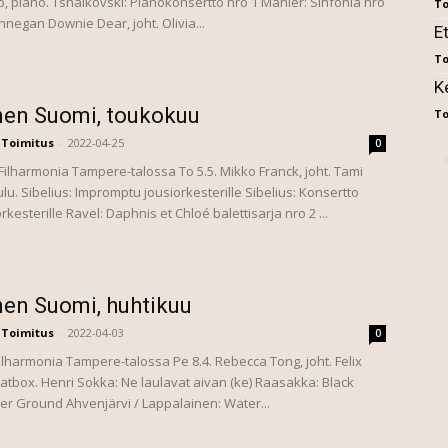
, piano. ​ Tshaikovski: Pianokonsertto nro 1 Mahler: Sinfonia nro
To
Finnegan Downie Dear, joht. Olivia...
E
To
K
nen Suomi, toukokuu
To
Toimitus
-
2022-04-25
0
lharmonia Tampere-talossa To 5.5. Mikko Franck, joht. Tami
ulu. Sibelius: Impromptu jousiorkesterille Sibelius: Konsertto
 orkesterille Ravel: Daphnis et Chloé balettisarja nro 2 ...
nen Suomi, huhtikuu
Toimitus
-
2022-04-03
0
lharmonia Tampere-talossa Pe 8.4. Rebecca Tong, joht. Felix
atbox. Henri Sokka: Ne laulavat aivan (ke) Raasakka: Black
er Ground Ahvenjärvi / Lappalainen: Water...