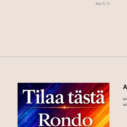
Sivu 3 / 3
A
pu
as