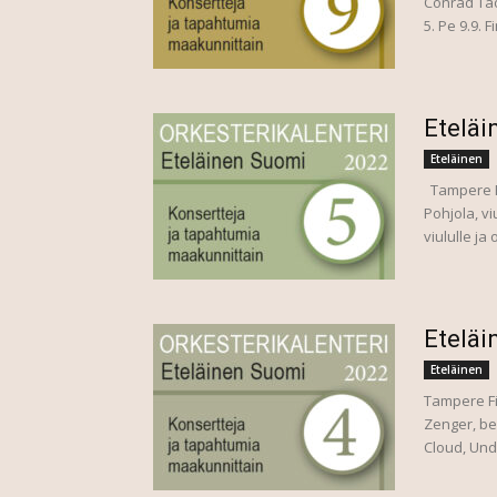
Conrad Tao
5. Pe 9.9. 
Eteläi
Eteläinen
Tampere Fi
Pohjola, vi
viululle ja
Eteläi
Eteläinen
Tampere Fi
Zenger, be
Cloud, Und