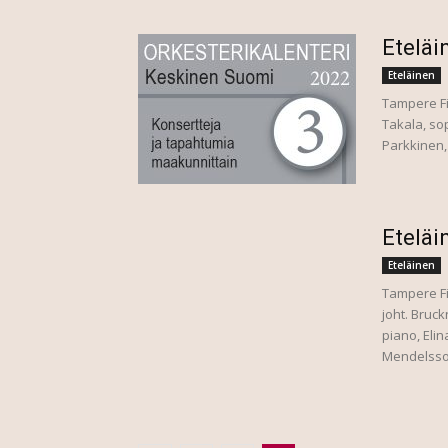
Eteläi
Eteläinen
Tampere Fil
Takala, so
Parkkinen,
Eteläi
Eteläinen
Tampere Fi
joht. Bruck
piano, Eli
Mendelssoh