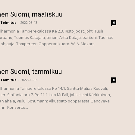
nen Suomi, maaliskuu
Toimitus
-
2022-03-13
0
harmonia Tampere-talossa Ke 2.3. Risto Joost, joht. Tuuli
praano, Tuomas Katajala, tenori, Arttu Kataja, baritoni, Tuomas
 ohjaaja. Tampereen Oopperan kuoro. W. A. Mozart:...
nen Suomi, tammikuu
Toimitus
-
2022-01-06
0
lharmonia Tampere-talossa Pe 14.1. Santtu-Matias Rouvali,
ner: Sinfonia nro 7. Pe 21.1. Leo McFall, joht. Heini Kärkkäinen,
na Vähälä, viulu. Schumann: Alkusoitto oopperasta Genoveva
n: Konsertto...