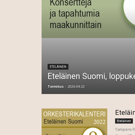
ETELÄINEN
Eteläinen Suomi, loppuk
Toimitus
-
2026-04-22
Eteläi
Eteläinen
Tampere Fi