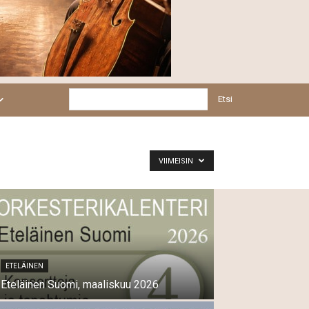
Etsi
VIIMEISIN
ETELÄINEN
Eteläinen Suomi, maaliskuu 2026