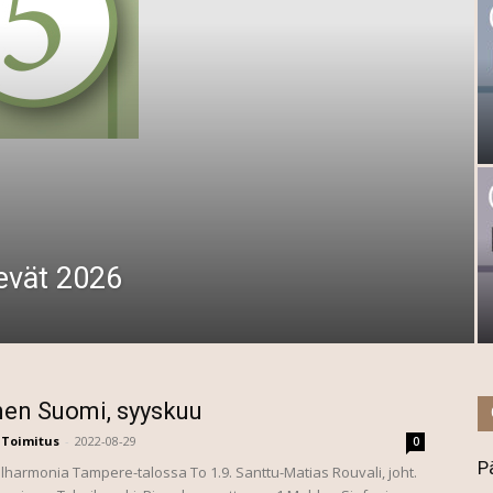
evät 2026
nen Suomi, syyskuu
Toimitus
-
2022-08-29
0
P
lharmonia Tampere-talossa To 1.9. Santtu-Matias Rouvali, joht.