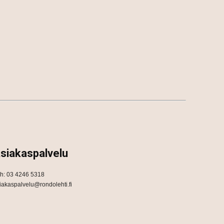
siakaspalvelu
h: 03 4246 5318
iakaspalvelu@rondolehti.fi