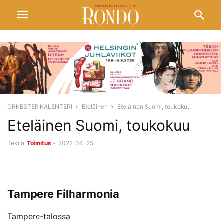
ORKESTERIKALENTERI
Eteläinen
Eteläinen Suomi, toukokuu
Eteläinen Suomi, toukokuu
Tekijä
Toimitus
-
2022-04-25
Tampere Filharmonia
Tampere-talossa