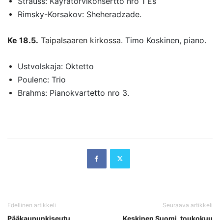
Strauss: Käyrätorvikonsertto nro 1 Es
Rimsky-Korsakov: Sheheradzade.
Ke 18.5.
Taipalsaaren kirkossa.
Timo Koskinen, piano.
Ustvolskaja: Oktetto
Poulenc: Trio
Brahms: Pianokvartetto nro 3.
Edellinen artikkeli
Seuraava artikkeli
Pääkaupunkiseutu,
Keskinen Suomi, toukokuu