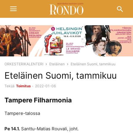
ORKESTERIKALENTERI
Eteläinen
Eteläinen Suomi, tammikuu
Eteläinen Suomi, tammikuu
Tekijä
Toimitus
-
2022-01-06
Tampere Filharmonia
Tampere-talossa
Pe 14.1.
Santtu-Matias Rouvali, joht.