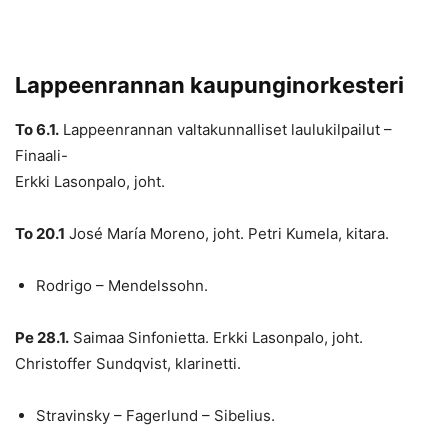
Lappeenrannan kaupunginorkesteri
To 6.1.
Lappeenrannan valtakunnalliset laulukilpailut –
Finaali-
Erkki Lasonpalo, joht.
To 20.1
José María Moreno, joht. Petri Kumela, kitara.
Rodrigo – Mendelssohn.
Pe 28.1.
Saimaa Sinfonietta. Erkki Lasonpalo, joht.
Christoffer Sundqvist, klarinetti.
Stravinsky – Fagerlund – Sibelius.