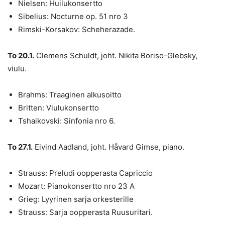
Nielsen: Huilukonsertto
Sibelius: Nocturne op. 51 nro 3
Rimski-Korsakov: Scheherazade.
To 20.1.
Clemens Schuldt, joht. Nikita Boriso-Glebsky,
viulu.
Brahms: Traaginen alkusoitto
Britten: Viulukonsertto
Tshaikovski: Sinfonia nro 6.
To 27.1.
Eivind Aadland, joht. Håvard Gimse, piano.
Strauss: Preludi oopperasta Capriccio
Mozart: Pianokonsertto nro 23 A
Grieg: Lyyrinen sarja orkesterille
Strauss: Sarja oopperasta Ruusuritari.