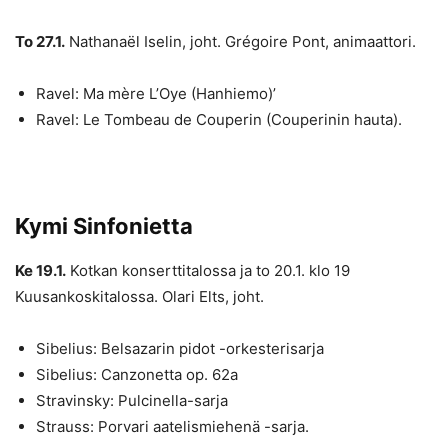
To 27.1.
Nathanaël Iselin, joht. Grégoire Pont, animaattori.
Ravel: Ma mère L’Oye (Hanhiemo)’
Ravel: Le Tombeau de Couperin (Couperinin hauta).
Kymi Sinfonietta
Ke 19.1.
Kotkan konserttitalossa ja to 20.1. klo 19
Kuusankoskitalossa. Olari Elts, joht.
Sibelius: Belsazarin pidot -orkesterisarja
Sibelius: Canzonetta op. 62a
Stravinsky: Pulcinella-sarja
Strauss: Porvari aatelismiehenä -sarja.