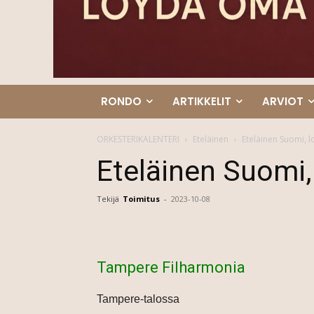
RONDO
ARTIKKELIT
ARVIOT
ORKESTERIKALENTERI
Eteläinen
Eteläinen Suomi, 
Eteläinen Suomi,
Tekijä
Toimitus
-
2023-10-08
Tampere Filharmonia
Tampere-talossa