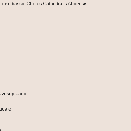
ousi, basso, Chorus Cathedralis Aboensis.
mezzosopraano.
squale
n