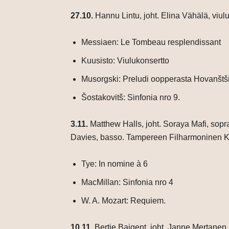
27.10.
Hannu Lintu, joht. Elina Vähälä, viulu
Messiaen: Le Tombeau resplendissant
Kuusisto: Viulukonsertto
Musorgski: Preludi oopperasta Hovanštš
Šostakovitš: Sinfonia nro 9.
3.11.
Matthew Halls, joht. Soraya Mafi, sopr
Davies, basso.
Tampereen Filharmoninen K
Tye: In nomine à 6
MacMillan: Sinfonia nro 4
W. A. Mozart: Requiem.
10.11.
Bertie Baigent, joht.
Janne Mertanen,