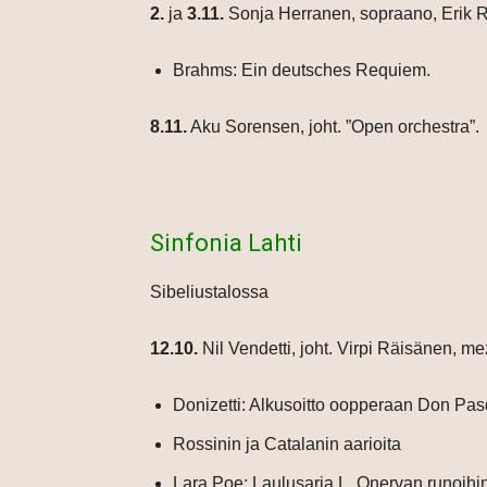
2.
ja
3.11.
Sonja Herranen, sopraano, Erik R
Brahms: Ein deutsches Requiem.
8.11.
Aku Sorensen, joht. ”Open orchestra”.
Sinfonia Lahti
Sibeliustalossa
12.10.
Nil Vendetti, joht. Virpi Räisänen, 
Donizetti: Alkusoitto oopperaan Don Pa
Rossinin ja Catalanin aarioita
Lara Poe: Laulusarja L. Onervan runoihi