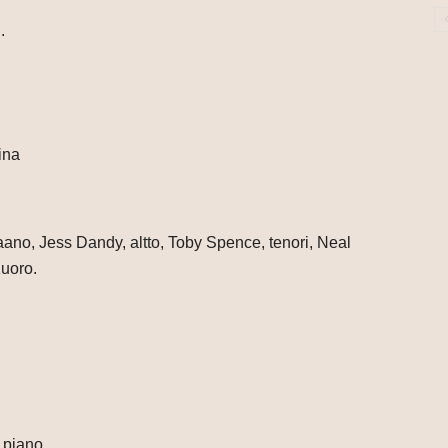
.
ina
aano, Jess Dandy, altto, Toby Spence, tenori, Neal
uoro.
 piano.