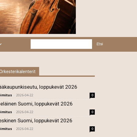
Etsi
Orkesterikalenterit
ääkaupunkiseutu, loppukevät 2026
imitus
-
2026-04-22
0
teläinen Suomi, loppukevät 2026
imitus
-
2026-04-22
0
eskinen Suomi, loppukevät 2026
imitus
-
2026-04-22
0