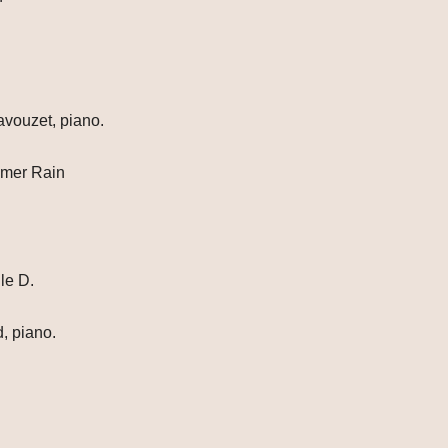
avouzet, piano.
amer Rain
le D.
, piano.