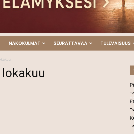
NÄKÖKULMAT
SEURATTAVAA
TULEVAISUUS
lokakuu
 lokakuu
P
To
E
To
K
To