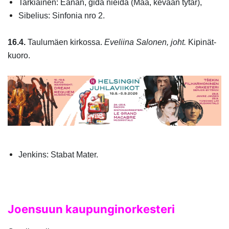
Tarkiainen: Eanan, gida nieida (Maa, kevään tytär)
,
Sibelius: Sinfonia nro 2.
16.4.
Taulumäen kirkossa.
Eveliina Salonen, joht.
Kipinät-
kuoro.
Jenkins: Stabat Mater.
Joensuun kaupunginorkesteri