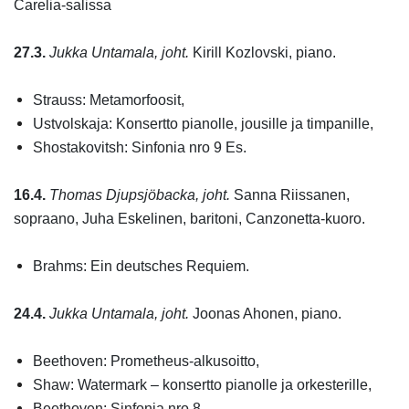
Carelia-salissa
27.3.
Jukka Untamala, joht.
Kirill Kozlovski, piano.
Strauss: Metamorfoosit,
Ustvolskaja: Konsertto pianolle, jousille ja timpanille,
Shostakovitsh: Sinfonia nro 9 Es.
16.4.
Thomas Djupsjöbacka, joht.
Sanna Riissanen,
sopraano, Juha Eskelinen, baritoni,
Canzonetta-kuoro.
Brahms: Ein deutsches Requiem.
24.4.
Jukka Untamala, joht.
Joonas Ahonen, piano.
Beethoven: Prometheus-alkusoitto,
Shaw: Watermark – konsertto pianolle ja orkesterille,
Beethoven: Sinfonia nro 8.