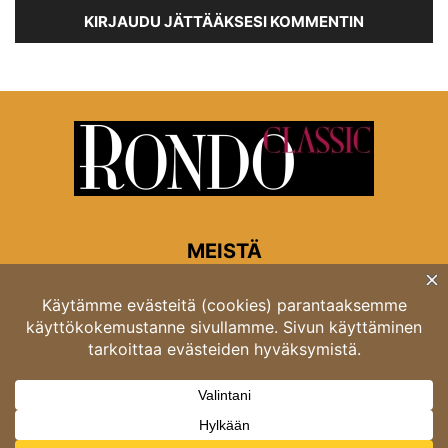
KIRJAUDU JÄTTÄÄKSESI KOMMENTIN
MEISTÄ
Rondon toimitus
Opastinsilta 6A 00520 Helsinki
Asiakaspalvelu: puh. 03 4246 5318
asiakaspalvelu@rondo.fi
Ota meihin yhteyttä:
toimitus@rondo.fi