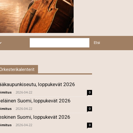
Etsi
Orkesterikalenterit
ääkaupunkiseutu, loppukevät 2026
imitus
-
2026-04-22
0
teläinen Suomi, loppukevät 2026
imitus
-
2026-04-22
0
eskinen Suomi, loppukevät 2026
imitus
-
2026-04-22
0