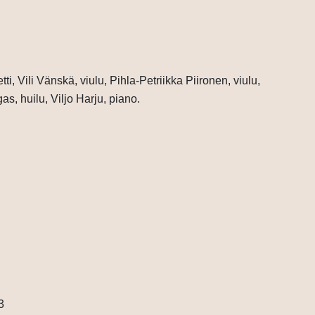
i, Vili Vänskä, viulu, Pihla-Petriikka Piironen, viulu,
, huilu, Viljo Harju, piano.
3