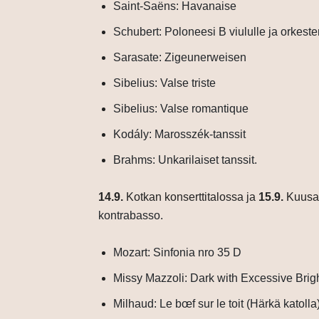
Saint-Saëns: Havanaise
Schubert: Poloneesi B viululle ja orkester
Sarasate: Zigeunerweisen
Sibelius: Valse triste
Sibelius: Valse romantique
Kodály: Marosszék-tanssit
Brahms: Unkarilaiset tanssit.
14.9.
Kotkan konserttitalossa ja
15.9.
Kuusan
kontrabasso.
Mozart: Sinfonia nro 35 D
Missy Mazzoli: Dark with Excessive Bright
Milhaud: Le bœf sur le toit (Härkä katolla