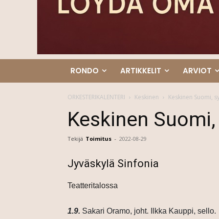
RONDO
ARTIKKELIT
ARVIOT
ORKESTERIKALENTERI
Keskinen
Keskinen Suomi, s
Keskinen Suomi,
Tekijä
Toimitus
-
2022-08-29
Jyväskylä Sinfonia
Teatteritalossa
1.9.
Sakari Oramo, joht.
Ilkka Kauppi, sello.