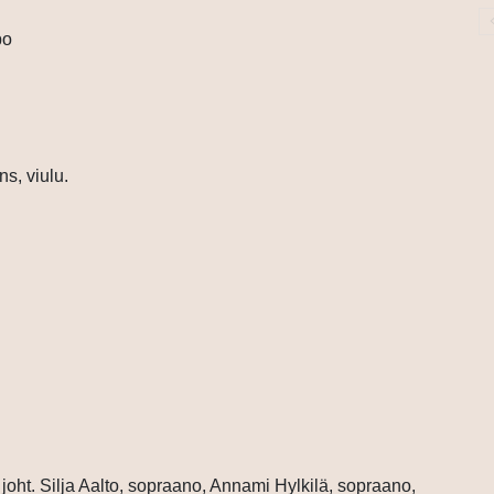
po
s, viulu.
joht.
Silja Aalto, sopraano, Annami Hylkilä, sopraano,