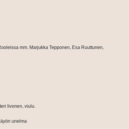
 Rooleissa mm. Marjukka Tepponen, Esa Ruuttunen,
teri Iivonen, viulu.
säyön unelma