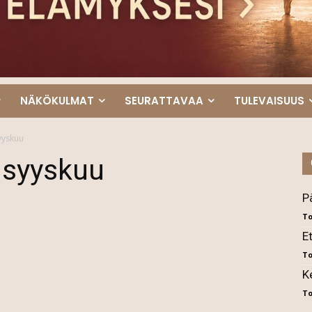
NÄKÖKULMAT
SEURATTAVAA
TULEVAISUUS
yyskuu
 syyskuu
P
To
E
To
K
To