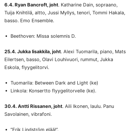
6.4. Ryan Bancroft, joht
. Katharine Dain, sopraano,
Tuija Knihtilä, altto, Jussi Myllys, tenori, Tommi Hakala,
basso. Emo Ensemble.
Beethoven: Missa solemnis D.
25.4. Jukka Iisakkila, joht
. Alexi Tuomarila, piano, Mats
Eilertsen, basso, Olavi Louhivuori, rummut, Jukka
Eskola, flyygelitorvi.
Tuomarila: Between Dark and Light (ke)
Linkola: Konsertto flyygelitorvelle (ke).
30.4. Antti Rissanen, joht
. Aili Ikonen, laulu. Panu
Savolainen, vibrafoni.
”Erik Lindström elää!”.