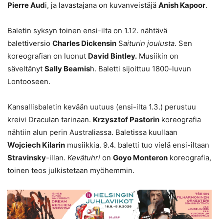
Pierre Aud
i, ja lavastajana on kuvanveistäjä
Anish Kapoor
.
Baletin syksyn toinen ensi-ilta on 1.12. nähtävä
balettiversio
Charles Dickensin
S
aiturin joulusta
. Sen
koreografian on luonut
David Bintley.
Musiikin on
säveltänyt
Sally Beamis
h. Baletti sijoittuu 1800-luvun
Lontooseen.
Kansallisbaletin kevään uutuus (ensi-ilta 1.3.) perustuu
kreivi Draculan tarinaan.
Krzysztof Pastorin
koreografia
nähtiin alun perin Australiassa. Baletissa kuullaan
Wojciech Kilarin
musiikkia. 9.4. baletti tuo vielä ensi-iltaan
Stravinsky
-illan.
Kevätuhri
on
Goyo Monteron
koreografia,
toinen teos julkistetaan myöhemmin.