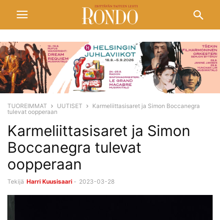
TUOREIMMAT
UUTISET
Karmeliittasisaret ja Simon Boccanegra
tulevat oopperaan
Karmeliittasisaret ja Simon
Boccanegra tulevat
oopperaan
Tekijä
Harri Kuusisaari
-
2023-03-28