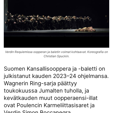
Verdin Requiemissa oopperan ja baletin voimat kohtaavat. Koreografia on
Christian Spuckin.
Suomen Kansallisooppera ja -baletti on
julkistanut kauden 2023–24 ohjelmansa.
Wagnerin Ring-sarja päättyy
toukokuussa Jumalten tuholla, ja
kevätkauden muut oopperaensi-illat
ovat Poulencin Karmeliittasisaret ja
Verdin Simon Boccanegra.