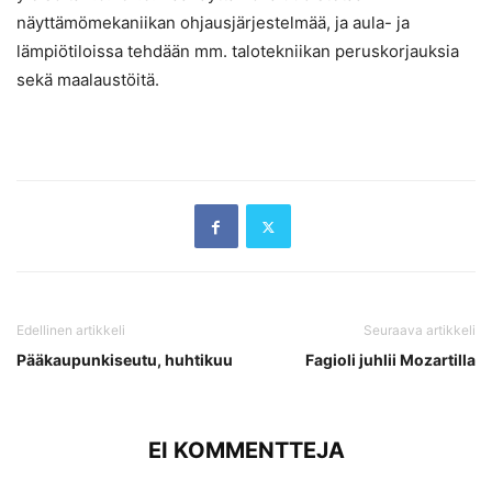
näyttämömekaniikan ohjausjärjestelmää, ja aula- ja
lämpiötiloissa tehdään mm. talotekniikan peruskorjauksia
sekä maalaustöitä.
Edellinen artikkeli
Seuraava artikkeli
Pääkaupunkiseutu, huhtikuu
Fagioli juhlii Mozartilla
EI KOMMENTTEJA