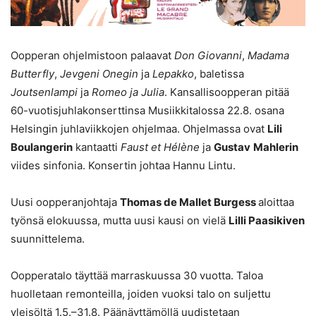
Oopperan ohjelmistoon palaavat
Don Giovanni
,
Madama
Butterfly
,
Jevgeni Onegin
ja
Lepakko
, baletissa
Joutsenlampi
ja
Romeo ja Julia
. Kansallisoopperan pitää
60-vuotisjuhlakonserttinsa Musiikkitalossa 22.8. osana
Helsingin juhlaviikkojen ohjelmaa. Ohjelmassa ovat
Lili
Boulangerin
kantaatti
Faust et Hélène
ja
Gustav
Mahlerin
viides sinfonia. Konsertin johtaa Hannu Lintu.
Uusi oopperanjohtaja
Thomas de Mallet Burgess
aloittaa
työnsä elokuussa, mutta uusi kausi on vielä
Lilli Paasikiven
suunnittelema.
Oopperatalo täyttää marraskuussa 30 vuotta. Taloa
huolletaan remonteilla, joiden vuoksi talo on suljettu
yleisöltä 1.5.–31.8. Päänäyttämöllä uudistetaan