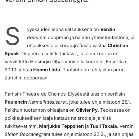
S
yyskauden isona satsauksena on
Verdin
Requiem
oopperan ja baletin yhteistuotantona, ja
ohjauksesta ja koreografiasta vastaa
Christian
Spuck
. Oopperan solistit laulavat, ja talon kuoroa on
vahvistettu Helsingin filharmonisella kuorolla. Ensi-illan
20.10. johtaa
Hannu Lintu
. Tuotanto on tehty alun perin
Zürichin oopperaan.
Pariisin Theatre de Champs-Elyséestä taas on peräisin
Poulencin
Karmeliittasisaret
, joka tulee ohjelmistoon 26.1.
Palkitun tuotannon ohjaajana on
Olivier Py
. Teoksessa on
poikkeuksellisen laaja kattaus naisrooleja ja niitä
tulkitsevat mm.
Marjukka Tepponen
ja
Tuuli Takala
. Verdin
Simon Boccanegrara
tulee ohjelmistoon 22.3., ja sen ohjaa