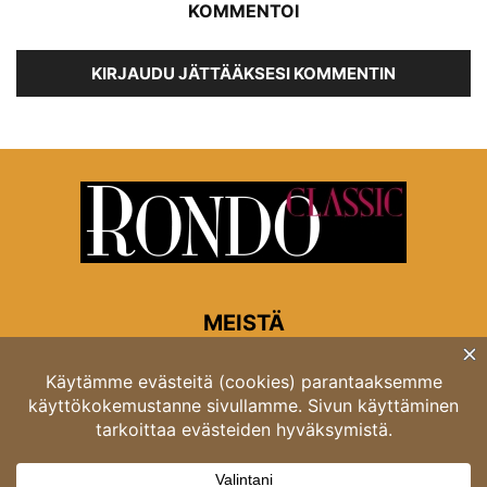
KOMMENTOI
KIRJAUDU JÄTTÄÄKSESI KOMMENTIN
MEISTÄ
Rondon toimitus
Opastinsilta 6A 00520 Helsinki
Asiakaspalvelu: puh. 03 4246 5318
asiakaspalvelu@rondo.fi
Ota meihin yhteyttä:
toimitus@rondo.fi