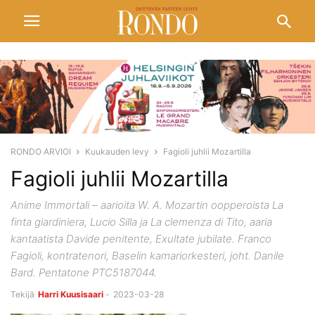
RONDO ARVIOI
Kuukauden levy
Fagioli juhlii Mozartilla
Fagioli juhlii Mozartilla
Anime Immortali – aarioita W. A. Mozartin oopperoista La
finta giardiniera, Lucio Silla ja La clemenza di Tito, aaria
kantaatista Davide penitente, Exultate jubilate. Franco
Fagioli, kontratenori, Baselin kamariorkesteri, joht. Danile
Bard. Pentatone PTC5187044.
Tekijä
Harri Kuusisaari
-
2023-03-28