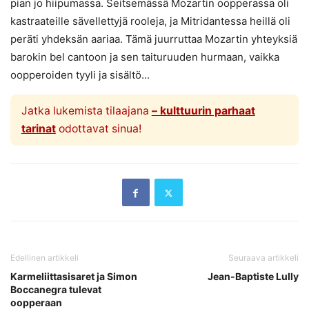
pian jo hiipumassa. Seitsemässä Mozartin oopperassa oli
kastraateille sävellettyjä rooleja, ja Mitridantessa heillä oli
peräti yhdeksän aariaa. Tämä juurruttaa Mozartin yhteyksiä
barokin bel cantoon ja sen taituruuden hurmaan, vaikka
oopperoiden tyyli ja sisältö...
Jatka lukemista tilaajana
– kulttuurin parhaat
tarinat
odottavat sinua!
Edellinen artikkeli
Seuraava artikkeli
Karmeliittasisaret ja Simon
Jean-Baptiste Lully
Boccanegra tulevat
oopperaan