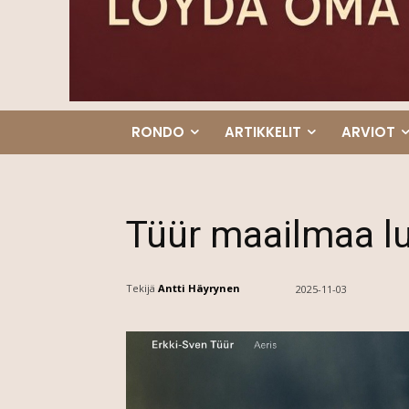
RONDO
ARTIKKELIT
ARVIOT
Tüür maailmaa 
Tekijä
Antti Häyrynen
2025-11-03