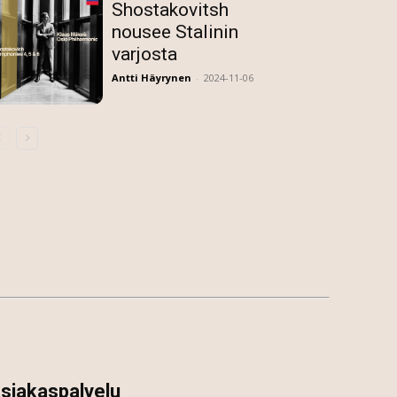
Shostakovitsh
nousee Stalinin
varjosta
Antti Häyrynen
-
2024-11-06
siakaspalvelu