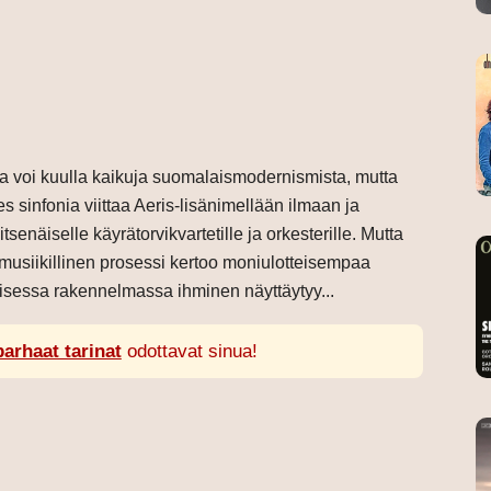
a voi kuulla kaikuja suomalaismodernismista, mutta
 sinfonia viittaa Aeris-lisänimellään ilmaan ja
senäiselle käyrätorvikvartetille ja orkesterille. Mutta
usiikillinen prosessi kertoo moniulotteisempaa
oisessa rakennelmassa ihminen näyttäytyy...
parhaat tarinat
odottavat sinua!