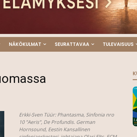
NÄKÖKULMAT
SEURATTAVAA
TULEVAISUUS
K
luomassa
Erkki-Sven Tüür: Phantasma, Sinfonia nro
10 ”Aeris”, De Profundis. German
Hornsound, Eestin Kansallinen
sinfoniaorkesteri, johtajana Olari Elts. ECM