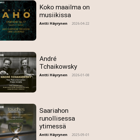
Koko maailma on
musiikissa
Antti Häyrynen
-
2026-04-22
André
Tchaikowsky
Antti Häyrynen
-
2026-01-08
Saariahon
runollisessa
ytimessä
Antti Häyrynen
-
2025-09-01