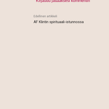
Kirjaudu jättääksesi kommentin
Edellinen artikkeli
AF Klintin spirituaali-istunnossa