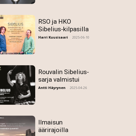
RSO ja HKO
Sibelius-kilpasilla
Harri Kuusisaari
-
2025-06-10
Rouvalin Sibelius-
sarja valmistui
Antti Häyrynen
-
2025-04-26
Ilmaisun
äärirajoilla