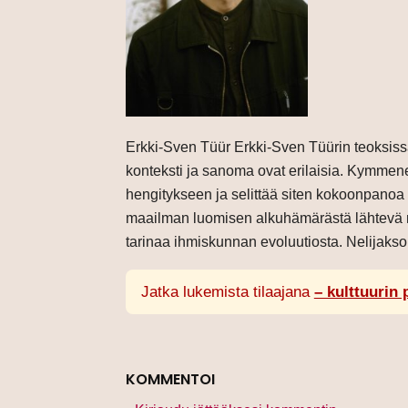
Erkki-Sven Tüür Erkki-Sven Tüürin teoksiss
konteksti ja sanoma ovat erilaisia. Kymmenes
hengitykseen ja selittää siten kokoonpanoa it
maailman luomisen alkuhämärästä lähtevä m
tarinaa ihmiskunnan evoluutiosta. Nelijaks
Jatka lukemista tilaajana
– kulttuurin 
KOMMENTOI