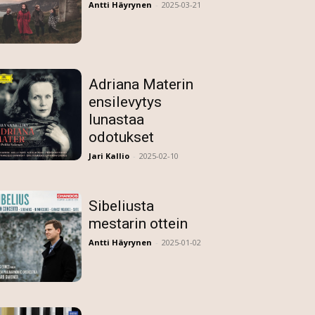
Antti Häyrynen
-
2025-03-21
Adriana Materin
ensilevytys
lunastaa
odotukset
Jari Kallio
-
2025-02-10
Sibeliusta
mestarin ottein
Antti Häyrynen
-
2025-01-02