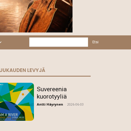
Etsi
UUKAUDEN LEVYJÄ
Suvereenia
kuorotyyliä
Antti Häyrynen
-
2026-06-03