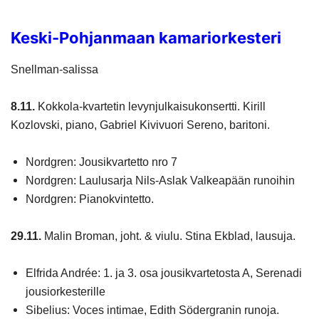
Keski-Pohjanmaan kamariorkesteri
Snellman-salissa
8.11.
Kokkola-kvartetin levynjulkaisukonsertti. Kirill
Kozlovski, piano, Gabriel Kivivuori Sereno, baritoni.
Nordgren: Jousikvartetto nro 7
Nordgren: Laulusarja Nils-Aslak Valkeapään runoihin
Nordgren: Pianokvintetto.
29.11.
Malin Broman, joht. & viulu. Stina Ekblad, lausuja.
Elfrida Andrée: 1. ja 3. osa jousikvartetosta A, Serenadi
jousiorkesterille
Sibelius: Voces intimae, Edith Södergranin runoja.