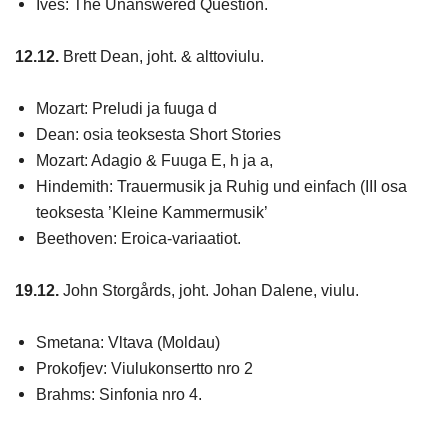
Ives: The Unanswered Question.
12.12.
Brett Dean, joht. & alttoviulu.
Mozart: Preludi ja fuuga d
Dean: osia teoksesta Short Stories
Mozart: Adagio & Fuuga E, h ja a,
Hindemith: Trauermusik ja Ruhig und einfach (III osa
teoksesta ’Kleine Kammermusik’
Beethoven: Eroica-variaatiot.
19.12.
John Storgårds, joht. Johan Dalene, viulu.
Smetana: Vltava (Moldau)
Prokofjev: Viulukonsertto nro 2
Brahms: Sinfonia nro 4.