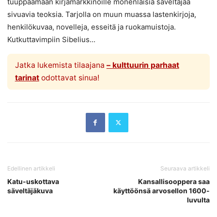
tuuppaamaan kirjamarkkinoille monenlaisia säveltäjää
sivuavia teoksia. Tarjolla on muun muassa lastenkirjoja,
henkilökuvaa, novelleja, esseitä ja ruokamuistoja.
Kutkuttavimpiin Sibelius...
Jatka lukemista tilaajana
– kulttuurin parhaat
tarinat
odottavat sinua!
Edellinen artikkeli
Seuraava artikkeli
Katu-uskottava
Kansallisooppera saa
säveltäjäkuva
käyttöönsä arvosellon 1600-
luvulta