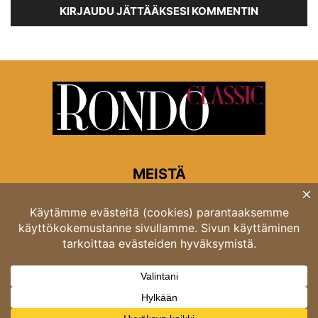
KIRJAUDU JÄTTÄÄKSESI KOMMENTIN
MEISTÄ
Rondon toimitus
Opastinsilta 6A 00520 Helsinki
Asiakaspalvelu: puh. 03 4246 5318
asiakaspalvelu@rondo.fi
Ota meihin yhteyttä:
toimitus@rondo.fi