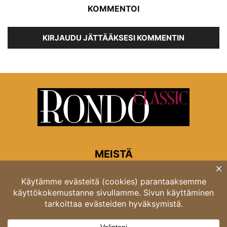
KOMMENTOI
KIRJAUDU JÄTTÄÄKSESI KOMMENTIN
MEISTÄ
Rondon toimitus
Opastinsilta 6A 00520 Helsinki
Asiakaspalvelu: puh. 03 4246 5318
asiakaspalvelu@rondo.fi