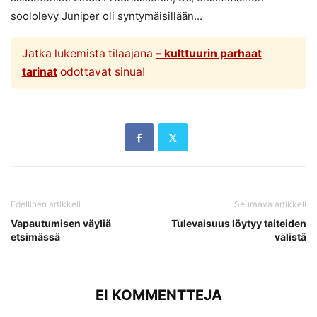
soololevy Juniper oli syntymäisillään...
Jatka lukemista tilaajana
– kulttuurin parhaat
tarinat
odottavat sinua!
Edellinen artikkeli
Seuraava artikkeli
Vapautumisen väyliä
Tulevaisuus löytyy taiteiden
etsimässä
välistä
EI KOMMENTTEJA