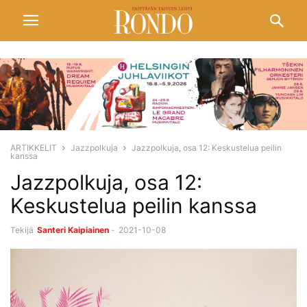
ARTIKKELIT
Jazzpolkuja
Jazzpolkuja, osa 12: Keskustelua peilin
kanssa
Jazzpolkuja, osa 12:
Keskustelua peilin kanssa
Tekijä
Santeri Kaipiainen
-
2021-10-08