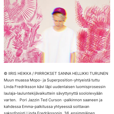
© IIRIS HEIKKA / PIIRROKSET SANNA HELLIKKI TURUNEN
Muun muassa Mopo- ja Superposition-yhtyeistä tuttu
Linda Fredriksson kävi läpi uudenlaisen luomisprosessin
laulaja-lauluntekijävaikuttein sävyttynyttä soololevyään
varten. Pori Jazzin Ted Curson -palkinnon saaneen ja
kahdessa Emma-palkitussa yhtyeessä soittavan
saksofonisti Linda Fredrikssonin, 36, ensimmäinen