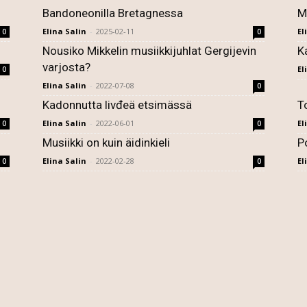
Bandoneonilla Bretagnessa
M
Elina Salin
-
2025-02-11
El
0
0
Nousiko Mikkelin musiikkijuhlat Gergijevin
K
varjosta?
El
0
Elina Salin
-
2022-07-08
0
Kadonnutta livđeä etsimässä
T
Elina Salin
-
2022-06-01
El
0
0
Musiikki on kuin äidinkieli
P
Elina Salin
-
2022-02-28
El
0
0