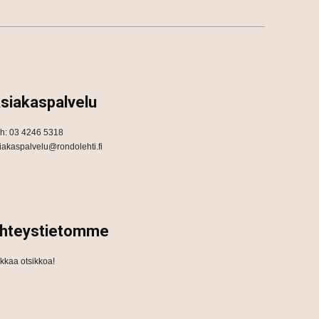
siakaspalvelu
h: 03 4246 5318
iakaspalvelu@rondolehti.fi
hteystietomme
ikkaa otsikkoa!