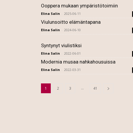
Ooppera mukaan ympäristötoimiin
Elina Salin
-
2025-06-11
Viulunsoitto elämäntapana
Elina Salin
-
2024-06-10
Syntynyt viulistiksi
Elina Salin
-
2022-06-01
Modernia musaa nahkahousuissa
Elina Salin
-
2022-03-31
...
1
2
3
41