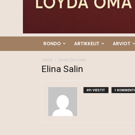
RONDO
ARTIKKELIT
ARVIOT
Tekijät
Viestit Elina Salin
Elina Salin
491 VIESTIT
1 KOMMENTI