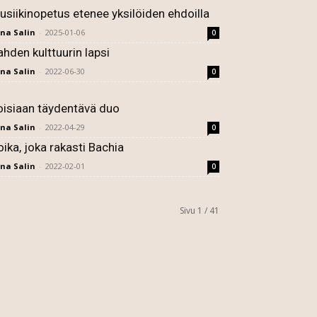
usiikinopetus etenee yksilöiden ehdoilla
ina Salin
-
2025-01-06
0
ahden kulttuurin lapsi
ina Salin
-
2022-06-30
0
oisiaan täydentävä duo
ina Salin
-
2022-04-29
0
oika, joka rakasti Bachia
ina Salin
-
2022-02-01
0
Sivu 1 / 41