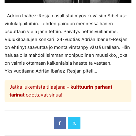
Adrian Ibañez-Resjan osallistui myös keväisiin Sibelius-
viulukilpailuihin. Lehden painoon mennessä hänen
osuuttaan vielä jännitettiin. Päivitys nettisivuillamme.
Viulukilpailujen konkari, 24-vuotias Adrián Ibañez-Resjan
on ehtinyt saavuttaa jo monta virstanpylvästä urallaan. Hän
haluaa olla mahdollisimman monipuolinen muusikko, joka
on valmis ottamaan kaikenlaisia haasteita vastaan.
Yksivuotiaana Adrián Ibañez-Resjan piteli...
Jatka lukemista tilaajana
– kulttuurin parhaat
tarinat
odottavat sinua!