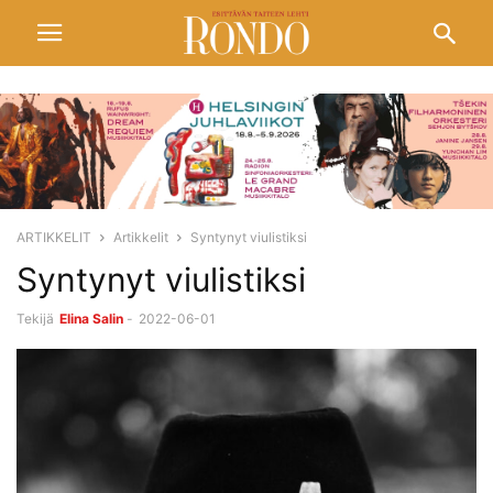
ARTIKKELIT
Artikkelit
Syntynyt viulistiksi
Syntynyt viulistiksi
Tekijä
Elina Salin
-
2022-06-01