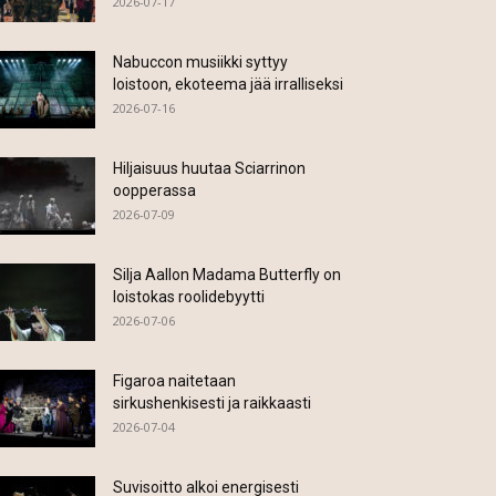
2026-07-17
Nabuccon musiikki syttyy
loistoon, ekoteema jää irralliseksi
2026-07-16
Hiljaisuus huutaa Sciarrinon
oopperassa
2026-07-09
Silja Aallon Madama Butterfly on
loistokas roolidebyytti
2026-07-06
Figaroa naitetaan
sirkushenkisesti ja raikkaasti
2026-07-04
Suvisoitto alkoi energisesti