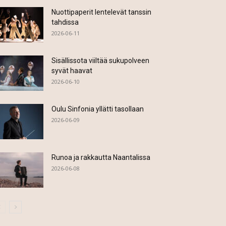
Nuottipaperit lentelevät tanssin
tahdissa
2026-06-11
Sisällissota viiltää sukupolveen
syvät haavat
2026-06-10
Oulu Sinfonia yllätti tasollaan
2026-06-09
Runoa ja rakkautta Naantalissa
2026-06-08