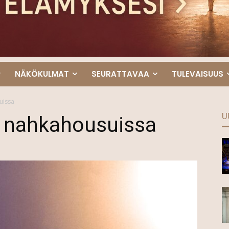
NÄKÖKULMAT
SEURATTAVAA
TULEVAISUUS
uissa
U
 nahkahousuissa