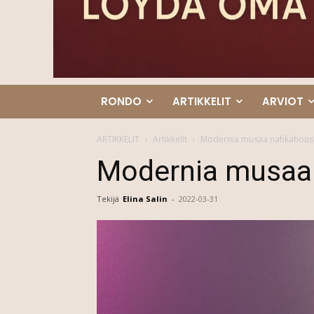
RONDO
ARTIKKELIT
ARVIOT
ARTIKKELIT
Artikkelit
Modernia musaa nahkahous
Modernia musaa
Tekijä
Elina Salin
-
2022-03-31