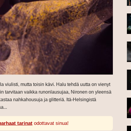
a viulisti, mutta toisin kävi. Halu tehdä uutta on vienyt
iin tarvitaan vaikka runonlausujaa, Nironen on yleensä
kastaa nahkahousuja ja glitteriä. Itä-Helsingistä
a...
parhaat tarinat
odottavat sinua!