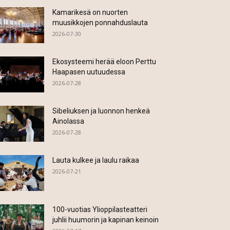
Kamarikesä on nuorten
muusikkojen ponnahduslauta
2026-07-30
Ekosysteemi herää eloon Perttu
Haapasen uutuudessa
2026-07-28
Sibeliuksen ja luonnon henkeä
Ainolassa
2026-07-28
Lauta kulkee ja laulu raikaa
2026-07-21
100-vuotias Ylioppilasteatteri
juhlii huumorin ja kapinan keinoin