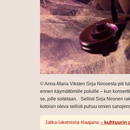
© Anna-Maria Viksten Sirja Nirosesta piti tull
ennen käymättömille poluille – kun konsertt
se, jolle soitetaan. Sellisti Sirja Nironen ra
kotoisin oleva sellisti puhuu omien sanojens
Jatka lukemista tilaajana
– kulttuurin 