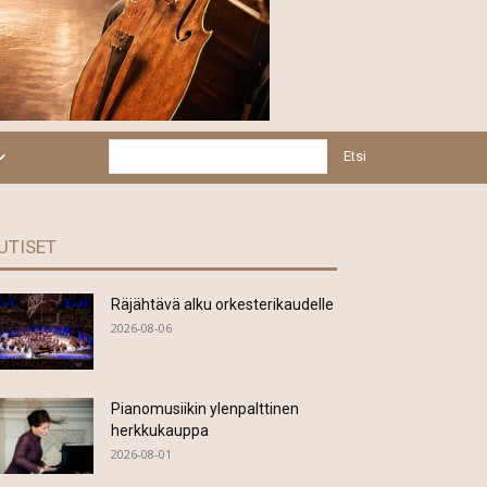
Etsi
UTISET
Räjähtävä alku orkesterikaudelle
2026-08-06
Pianomusiikin ylenpalttinen
herkkukauppa
2026-08-01