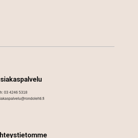
siakaspalvelu
h: 03 4246 5318
iakaspalvelu@rondolehti.fi
hteystietomme