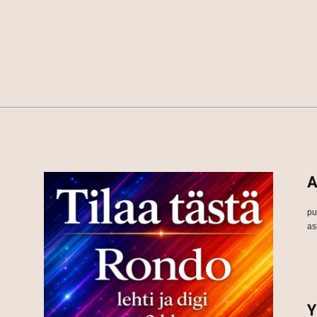
A
pu
as
Y