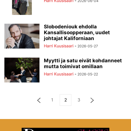
Harri Kuusisaari
-
2026-06-04
Slobodeniouk ehdolla
Kansallisoopperaan, uudet
johtajat Kaliforniaan
Harri Kuusisaari
-
2026-05-27
Myytti ja satu eivät kohdanneet
mutta toimivat omillaan
Harri Kuusisaari
-
2026-05-22
1
2
3