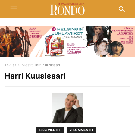
Tekijät
Viestit Harri Kuusisaari
Harri Kuusisaari
1523 VIESTIT
2 KOMMENTIT