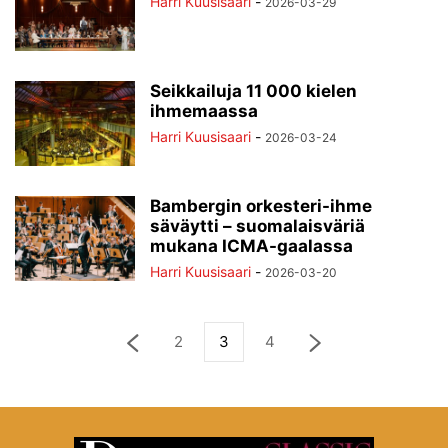
Harri Kuusisaari
-
2026-03-29
Seikkailuja 11 000 kielen
ihmemaassa
Harri Kuusisaari
-
2026-03-24
Bambergin orkesteri-ihme
säväytti – suomalaisväriä
mukana ICMA-gaalassa
Harri Kuusisaari
-
2026-03-20
2
3
4