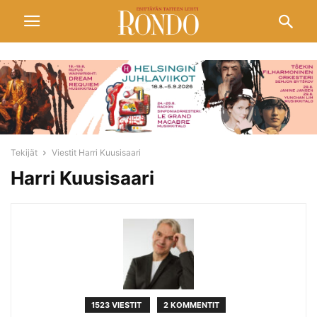
Tekijät
Viestit Harri Kuusisaari
Harri Kuusisaari
1523 VIESTIT
2 KOMMENTIT