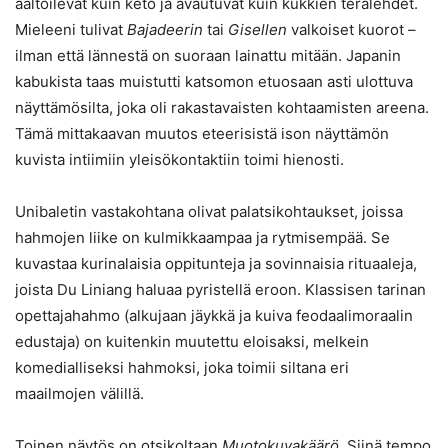
aaltoilevat kuin keto ja avautuvat kuin kukkien terälehdet.
Mieleeni tulivat
Bajadeerin
tai
Gisellen
valkoiset kuorot –
ilman että lännestä on suoraan lainattu mitään. Japanin
kabukista taas muistutti katsomon etuosaan asti ulottuva
näyttämösilta, joka oli rakastavaisten kohtaamisten areena.
Tämä mittakaavan muutos eteerisistä ison näyttämön
kuvista intiimiin yleisökontaktiin toimi hienosti.
Unibaletin vastakohtana olivat palatsikohtaukset, joissa
hahmojen liike on kulmikkaampaa ja rytmisempää. Se
kuvastaa kurinalaisia oppitunteja ja sovinnaisia rituaaleja,
joista Du Liniang haluaa pyristellä eroon. Klassisen tarinan
opettajahahmo (alkujaan jäykkä ja kuiva feodaalimoraalin
edustaja) on kuitenkin muutettu eloisaksi, melkein
komedialliseksi hahmoksi, joka toimii siltana eri
maailmojen välillä.
Toinen näytös on otsikoltaan
Muotokuvakäärö
. Siinä tempo