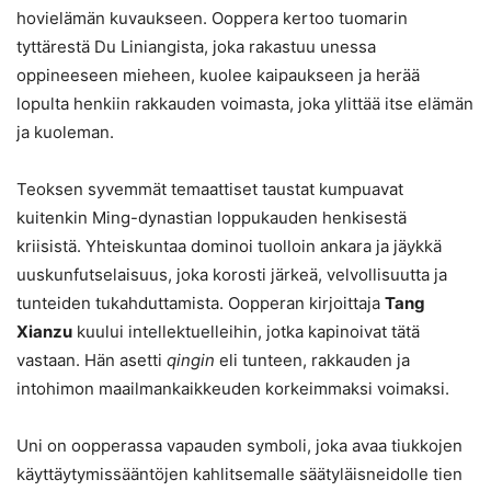
hovielämän kuvaukseen. Ooppera kertoo tuomarin
tyttärestä Du Liniangista, joka rakastuu unessa
oppineeseen mieheen, kuolee kaipaukseen ja herää
lopulta henkiin rakkauden voimasta, joka ylittää itse elämän
ja kuoleman.
Teoksen syvemmät temaattiset taustat kumpuavat
kuitenkin Ming-dynastian loppukauden henkisestä
kriisistä. Yhteiskuntaa dominoi tuolloin ankara ja jäykkä
uuskunfutselaisuus, joka korosti järkeä, velvollisuutta ja
tunteiden tukahduttamista. Oopperan kirjoittaja
Tang
Xianzu
kuului intellektuelleihin, jotka kapinoivat tätä
vastaan. Hän asetti
qingin
eli tunteen, rakkauden ja
intohimon maailmankaikkeuden korkeimmaksi voimaksi.
Uni on oopperassa vapauden symboli, joka avaa tiukkojen
käyttäytymissääntöjen kahlitsemalle säätyläisneidolle tien