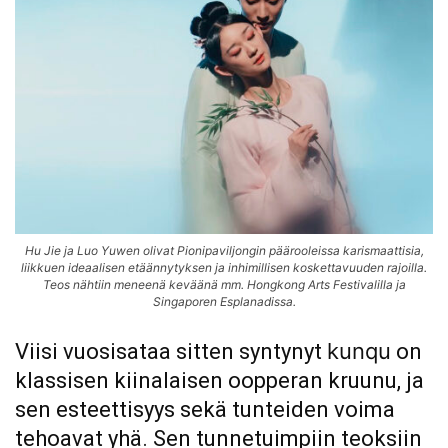
Hu Jie ja Luo Yuwen olivat Pionipaviljongin päärooleissa karismaattisia,
liikkuen ideaalisen etäännytyksen ja inhimillisen koskettavuuden rajoilla.
Teos nähtiin meneenä keväänä mm. Hongkong Arts Festivalilla ja
Singaporen Esplanadissa.
kunqu
Viisi vuosisataa sitten syntynyt
on
klassisen kiinalaisen oopperan kruunu, ja
sen esteettisyys sekä tunteiden voima
tehoavat yhä. Sen tunnetuimpiin teoksiin