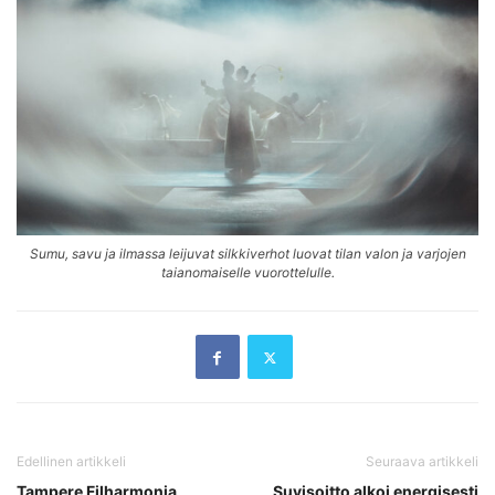
Sumu, savu ja ilmassa leijuvat silkkiverhot luovat tilan valon ja varjojen
taianomaiselle vuorottelulle.
Edellinen artikkeli
Seuraava artikkeli
Tampere Filharmonia
Suvisoitto alkoi energisesti