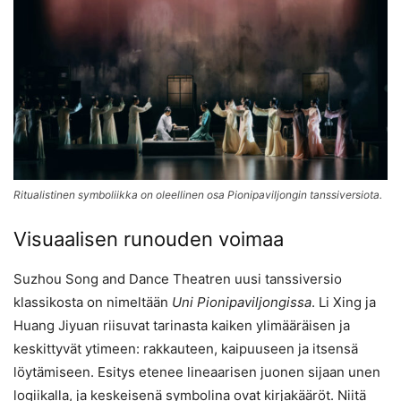
Ritualistinen symboliikka on oleellinen osa Pionipaviljongin tanssiversiota.
Visuaalisen runouden voimaa
Suzhou Song and Dance Theatren uusi tanssiversio
klassikosta on nimeltään
Uni Pionipaviljongissa
. Li Xing ja
Huang Jiyuan riisuvat tarinasta kaiken ylimääräisen ja
keskittyvät ytimeen: rakkauteen, kaipuuseen ja itsensä
löytämiseen. Esitys etenee lineaarisen juonen sijaan unen
logiikalla, ja keskeisenä symbolina ovat kirjakääröt. Niitä