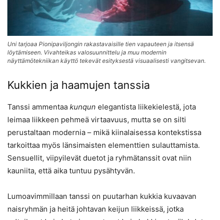
Uni tarjoaa Pionipaviljongin rakastavaisille tien vapauteen ja itsensä
löytämiseen. Vivahteikas valosuunnittelu ja muu modernin
näyttämötekniikan käyttö tekevät esityksestä visuaalisesti vangitsevan.
Kukkien ja haamujen tanssia
Tanssi ammentaa
kunqun
elegantista liikekielestä, jota
leimaa liikkeen pehmeä virtaavuus, mutta se on silti
perustaltaan modernia – mikä kiinalaisessa kontekstissa
tarkoittaa myös länsimaisten elementtien sulauttamista.
Sensuellit, viipyilevät duetot ja ryhmätanssit ovat niin
kauniita, että aika tuntuu pysähtyvän.
Lumoavimmillaan tanssi on puutarhan kukkia kuvaavan
naisryhmän ja heitä johtavan keijun liikkeissä, jotka