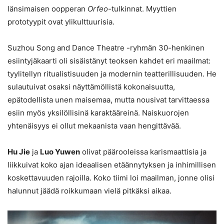
länsimaisen oopperan
Orfeo
-tulkinnat. Myyttien
prototyypit ovat ylikulttuurisia.
Suzhou Song and Dance Theatre -ryhmän 30-henkinen
esiintyjäkaarti oli sisäistänyt teoksen kahdet eri maailmat:
tyylitellyn ritualistisuuden ja modernin teatterillisuuden. He
sulautuivat osaksi näyttämöllistä kokonaisuutta,
epätodellista unen maisemaa, mutta nousivat tarvittaessa
esiin myös yksilöllisinä karaktääreinä. Naiskuorojen
yhtenäisyys ei ollut mekaanista vaan hengittävää.
Hu Jie
ja
Luo Yuwen
olivat päärooleissa karismaattisia ja
liikkuivat koko ajan ideaalisen etäännytyksen ja inhimillisen
koskettavuuden rajoilla. Koko tiimi loi maailman, jonne olisi
halunnut jäädä roikkumaan vielä pitkäksi aikaa.