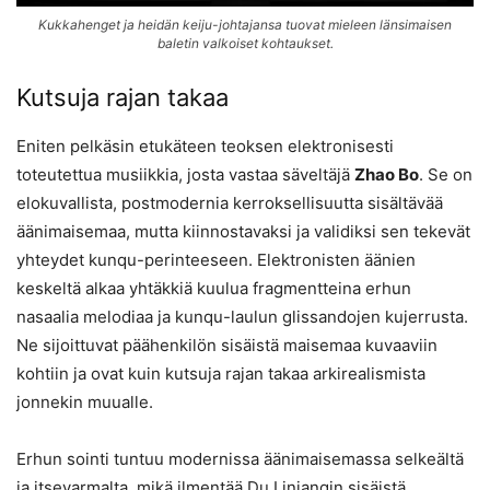
Kukkahenget ja heidän keiju-johtajansa tuovat mieleen länsimaisen
baletin valkoiset kohtaukset.
Kutsuja rajan takaa
Eniten pelkäsin etukäteen teoksen elektronisesti
toteutettua musiikkia, josta vastaa säveltäjä
Zhao Bo
. Se on
elokuvallista, postmodernia kerroksellisuutta sisältävää
äänimaisemaa, mutta kiinnostavaksi ja validiksi sen tekevät
yhteydet kunqu-perinteeseen. Elektronisten äänien
keskeltä alkaa yhtäkkiä kuulua fragmentteina erhun
nasaalia melodiaa ja kunqu-laulun glissandojen kujerrusta.
Ne sijoittuvat päähenkilön sisäistä maisemaa kuvaaviin
kohtiin ja ovat kuin kutsuja rajan takaa arkirealismista
jonnekin muualle.
Erhun sointi tuntuu modernissa äänimaisemassa selkeältä
ja itsevarmalta, mikä ilmentää Du Liniangin sisäistä