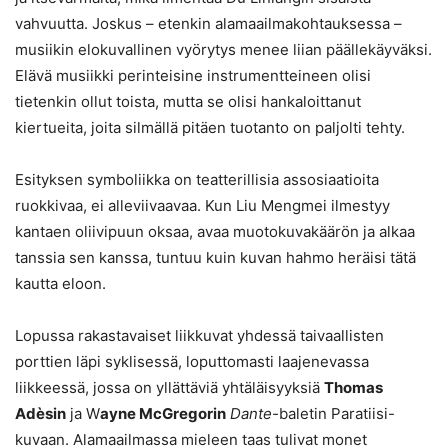
vahvuutta. Joskus – etenkin alamaailmakohtauksessa –
musiikin elokuvallinen vyörytys menee liian päällekäyväksi.
Elävä musiikki perinteisine instrumentteineen olisi
tietenkin ollut toista, mutta se olisi hankaloittanut
kiertueita, joita silmällä pitäen tuotanto on paljolti tehty.
Esityksen symboliikka on teatterillisia assosiaatioita
ruokkivaa, ei alleviivaavaa. Kun Liu Mengmei ilmestyy
kantaen oliivipuun oksaa, avaa muotokuvakäärön ja alkaa
tanssia sen kanssa, tuntuu kuin kuvan hahmo heräisi tätä
kautta eloon.
Lopussa rakastavaiset liikkuvat yhdessä taivaallisten
porttien läpi syklisessä, loputtomasti laajenevassa
liikkeessä, jossa on yllättäviä yhtäläisyyksiä
Thomas
Adèsin
ja W
ayne McGregorin
Dante-
baletin Paratiisi-
kuvaan. Alamaailmassa mieleen taas tulivat monet