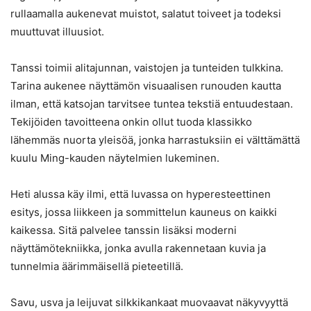
rullaamalla aukenevat muistot, salatut toiveet ja todeksi
muuttuvat illuusiot.
Tanssi toimii alitajunnan, vaistojen ja tunteiden tulkkina.
Tarina aukenee näyttämön visuaalisen runouden kautta
ilman, että katsojan tarvitsee tuntea tekstiä entuudestaan.
Tekijöiden tavoitteena onkin ollut tuoda klassikko
lähemmäs nuorta yleisöä, jonka harrastuksiin ei välttämättä
kuulu Ming-kauden näytelmien lukeminen.
Heti alussa käy ilmi, että luvassa on hyperesteettinen
esitys, jossa liikkeen ja sommittelun kauneus on kaikki
kaikessa. Sitä palvelee tanssin lisäksi moderni
näyttämötekniikka, jonka avulla rakennetaan kuvia ja
tunnelmia äärimmäisellä pieteetillä.
Savu, usva ja leijuvat silkkikankaat muovaavat näkyvyyttä