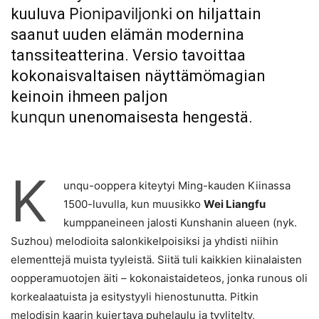
Pionipaviljonki
kuuluva
on hiljattain
saanut uuden elämän modernina
tanssiteatterina. Versio tavoittaa
kokonaisvaltaisen näyttämömagian
keinoin ihmeen paljon
kunqun
unenomaisesta hengestä.
K
unqu-ooppera kiteytyi Ming-kauden Kiinassa
1500-luvulla, kun muusikko
Wei Liangfu
kumppaneineen jalosti Kunshanin alueen (nyk.
Suzhou) melodioita salonkikelpoisiksi ja yhdisti niihin
elementtejä muista tyyleistä. Siitä tuli kaikkien kiinalaisten
oopperamuotojen äiti – kokonaistaideteos, jonka runous oli
korkealaatuista ja esitystyyli hienostunutta. Pitkin
melodisin kaarin kujertava puhelaulu ja tyylitelty,