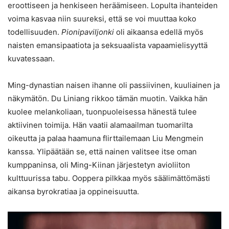
eroottiseen ja henkiseen heräämiseen. Lopulta ihanteiden
voima kasvaa niin suureksi, että se voi muuttaa koko
todellisuuden.
Pionipaviljonki
oli aikaansa edellä myös
naisten emansipaatiota ja seksuaalista vapaamielisyyttä
kuvatessaan.
Ming-dynastian naisen ihanne oli passiivinen, kuuliainen ja
näkymätön. Du Liniang rikkoo tämän muotin. Vaikka hän
kuolee melankoliaan, tuonpuoleisessa hänestä tulee
aktiivinen toimija. Hän vaatii alamaailman tuomarilta
oikeutta ja palaa haamuna flirttailemaan Liu Mengmein
kanssa. Ylipäätään se, että nainen valitsee itse oman
kumppaninsa, oli Ming-Kiinan järjestetyn avioliiton
kulttuurissa tabu. Ooppera pilkkaa myös säälimättömästi
aikansa byrokratiaa ja oppineisuutta.