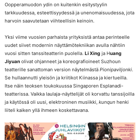
Oopperamuodon ydin on kuitenkin esitystyylin
tarkkuudessa, esteettisyydessä ja unenomaisuudessa, jota
harvoin saavutetaan viihteellisin keinoin.
Yksi viime vuosien parhaista yrityksistä antaa perinteelle
uudet siivet modernin näyttämötekniikan avulla nähtiin
vuosi sitten tanssiteatterin puolella.
Li Xing
ja H
uang
Jiyuan
olivat ohjanneet ja koreografioineet Suzhoun
teatterille sanattoman version näytelmästä
Pionipaviljonki
.
Se hullaannutti yleisön ja kriitikot Kiinassa ja kiertueilla.
Itse näin teoksen toukokuussa Singaporen Esplanadi-
teatterissa. Vaikka laulaja-näyttelijät oli korvattu tanssijoilla
ja käytössä oli uusi, elektroninen musiikki,
kunqun
henki
liiteli kaiken yllä ihmeen koskettavana.