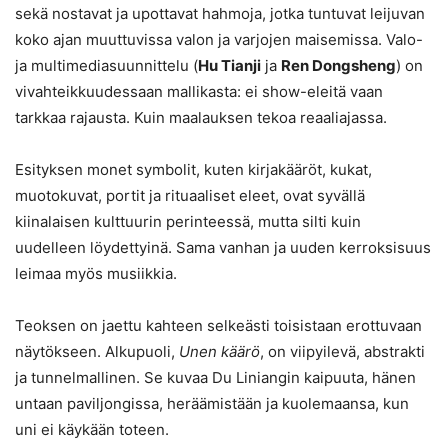
sekä nostavat ja upottavat hahmoja, jotka tuntuvat leijuvan
koko ajan muuttuvissa valon ja varjojen maisemissa. Valo-
ja multimediasuunnittelu (
Hu Tianji
ja
Ren Dongsheng
) on
vivahteikkuudessaan mallikasta: ei show-eleitä vaan
tarkkaa rajausta. Kuin maalauksen tekoa reaaliajassa.
Esityksen monet symbolit, kuten kirjakääröt, kukat,
muotokuvat, portit ja rituaaliset eleet, ovat syvällä
kiinalaisen kulttuurin perinteessä, mutta silti kuin
uudelleen löydettyinä. Sama vanhan ja uuden kerroksisuus
leimaa myös musiikkia.
Teoksen on jaettu kahteen selkeästi toisistaan erottuvaan
näytökseen. Alkupuoli,
Unen käärö
, on viipyilevä, abstrakti
ja tunnelmallinen. Se kuvaa Du Liniangin kaipuuta, hänen
untaan paviljongissa, heräämistään ja kuolemaansa, kun
uni ei käykään toteen.