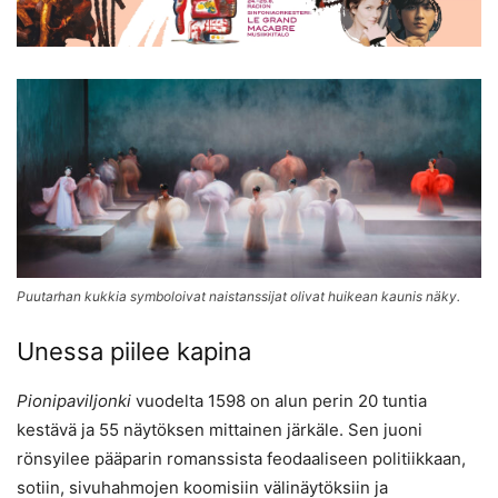
Puutarhan kukkia symboloivat naistanssijat olivat huikean kaunis näky.
Unessa piilee kapina
Pionipaviljonki
vuodelta 1598 on alun perin 20 tuntia
kestävä ja 55 näytöksen mittainen järkäle. Sen juoni
rönsyilee pääparin romanssista feodaaliseen politiikkaan,
sotiin, sivuhahmojen koomisiin välinäytöksiin ja