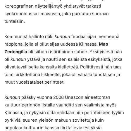
koreografinen näyttelijäntyö yhdistyvät tarkasti
synkronoidussa ilmaisussa, joka pureutuu suoraan
tunteisiin.
Kommunistihallinto näki
kunqun
feodaaliajan menneenä
rappiona, jolla ei ollut sijaa uudessa Kiinassa.
Mao
Zedongilla
oli siihen ristiriitainen suhde. Yksityisesti hän
oli
kunqun
ystävä ja nautti sen salaisista esityksistä, jotka
olivat tavalliselta kansalta kiellettyjä. Poliittisesti hän taas
toimi arkkitehtina liikkeelle, joka oli vähällä tuhota sen ja
muut vuosisataiset perinteet.
Kunqun
pääsky vuonna 2008 Unescon aineettoman
kulttuuriperinnön listalle vauhditti sen vaalimista myös
Kiinassa, ja nykyisin siitä nähdään niin perinteiseen tyyliin
pyrkiviä, suuren yleisön makuun sovitettuja kuin
populaarikulttuurin kanssa flirttailevia esityksiä.