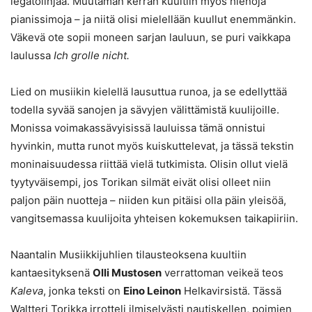
legatolinjaa. Muutaman kerran kuultiin myös hienoja
pianissimoja – ja niitä olisi mielellään kuullut enemmänkin.
Väkevä ote sopii moneen sarjan lauluun, se puri vaikkapa
laulussa
Ich grolle nicht.
Lied on musiikin kielellä lausuttua runoa, ja se edellyttää
todella syvää sanojen ja sävyjen välittämistä kuulijoille.
Monissa voimakassävyisissä lauluissa tämä onnistui
hyvinkin, mutta runot myös kuiskuttelevat, ja tässä tekstin
moninaisuudessa riittää vielä tutkimista. Olisin ollut vielä
tyytyväisempi, jos Torikan silmät eivät olisi olleet niin
paljon päin nuotteja – niiden kun pitäisi olla päin yleisöä,
vangitsemassa kuulijoita yhteisen kokemuksen taikapiiriin.
Naantalin Musiikkijuhlien tilausteoksena kuultiin
kantaesityksenä
Olli Mustosen
verrattoman veikeä teos
Kaleva
, jonka teksti on
Eino Leinon
Helkavirsistä. Tässä
Waltteri Torikka irrotteli ilmiselvästi nautiskellen, poimien