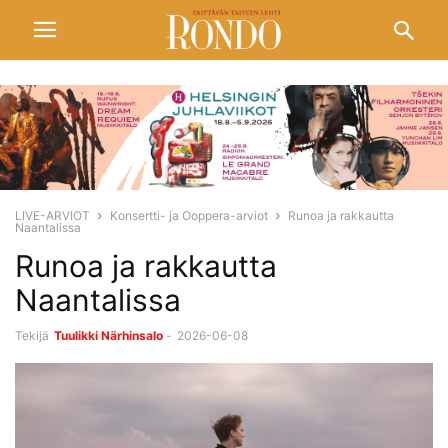
LIVE-ARVIOT
Konsertti- ja Ooppera-arviot
Runoa ja rakkautta
Naantalissa
Runoa ja rakkautta
Naantalissa
Tekijä
Tuulikki Närhinsalo
-
2026-06-08