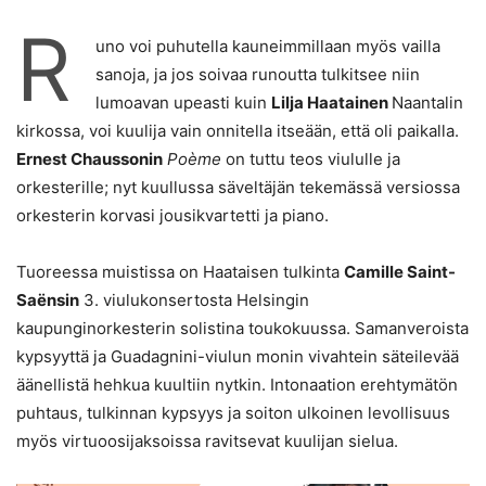
R
uno voi puhutella kauneimmillaan myös vailla
sanoja, ja jos soivaa runoutta tulkitsee niin
lumoavan upeasti kuin
Lilja Haatainen
Naantalin
kirkossa, voi kuulija vain onnitella itseään, että oli paikalla.
Ernest Chaussonin
Poème
on tuttu teos viululle ja
orkesterille; nyt kuullussa säveltäjän tekemässä versiossa
orkesterin korvasi jousikvartetti ja piano.
Tuoreessa muistissa on Haataisen tulkinta
Camille Saint-
Saënsin
3. viulukonsertosta Helsingin
kaupunginorkesterin solistina toukokuussa. Samanveroista
kypsyyttä ja Guadagnini-viulun monin vivahtein säteilevää
äänellistä hehkua kuultiin nytkin. Intonaation erehtymätön
puhtaus, tulkinnan kypsyys ja soiton ulkoinen levollisuus
myös virtuoosijaksoissa ravitsevat kuulijan sielua.