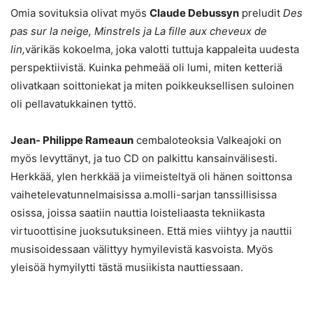
Omia sovituksia olivat myös
Claude Debussyn
preludit
Des
pas sur la neige, Minstrels ja La fille aux cheveux de
lin,
värikäs kokoelma, joka valotti tuttuja kappaleita uudesta
perspektiivistä. Kuinka pehmeää oli lumi, miten ketteriä
olivatkaan soittoniekat ja miten poikkeuksellisen suloinen
oli pellavatukkainen tyttö.
Jean- Philippe Rameaun
cembaloteoksia Valkeajoki on
myös levyttänyt, ja tuo CD on palkittu kansainvälisesti.
Herkkää, ylen herkkää ja viimeisteltyä oli hänen soittonsa
vaihetelevatunnelmaisissa a.molli-sarjan tanssillisissa
osissa, joissa saatiin nauttia loisteliaasta tekniikasta
virtuoottisine juoksutuksineen. Että mies viihtyy ja nauttii
musisoidessaan välittyy hymyilevistä kasvoista. Myös
yleisöä hymyilytti tästä musiikista nauttiessaan.