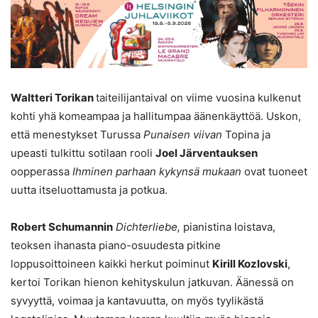
Waltteri Torikan
taiteilijantaival on viime vuosina kulkenut
kohti yhä komeampaa ja hallitumpaa äänenkäyttöä. Uskon,
että menestykset Turussa
Punaisen viivan
Topina ja
upeasti tulkittu sotilaan rooli
Joel Järventauksen
oopperassa
Ihminen parhaan kykynsä mukaan
ovat tuoneet
uutta itseluottamusta ja potkua.
Robert Schumannin
Dichterliebe,
pianistina loistava,
teoksen ihanasta piano-osuudesta pitkine
loppusoittoineen kaikki herkut poiminut
Kirill Kozlovski
,
kertoi Torikan hienon kehityskulun jatkuvan. Äänessä on
syvyyttä, voimaa ja kantavuutta, on myös tyylikästä