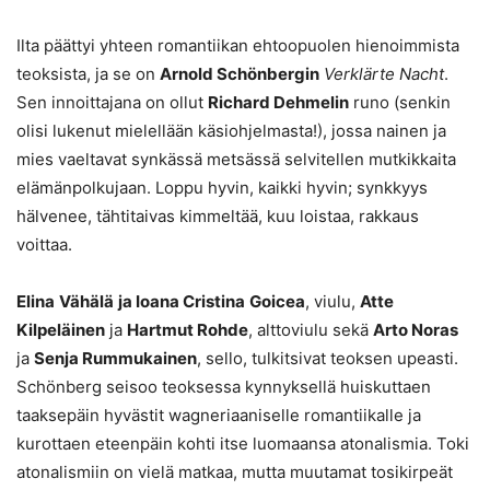
Ilta päättyi yhteen romantiikan ehtoopuolen hienoimmista
teoksista, ja se on
Arnold Schönbergin
Verklärte Nacht
.
Sen innoittajana on ollut
Richard Dehmelin
runo (senkin
olisi lukenut mielellään käsiohjelmasta!), jossa nainen ja
mies vaeltavat synkässä metsässä selvitellen mutkikkaita
elämänpolkujaan. Loppu hyvin, kaikki hyvin; synkkyys
hälvenee, tähtitaivas kimmeltää, kuu loistaa, rakkaus
voittaa.
Elina
Vähälä
ja Ioana Cristina
Goicea
, viulu,
Atte
Kilpeläinen
ja
Hartmut Rohde
, alttoviulu sekä
Arto Noras
ja
Senja Rummukainen
, sello, tulkitsivat teoksen upeasti.
Schönberg seisoo teoksessa kynnyksellä huiskuttaen
taaksepäin hyvästit wagneriaaniselle romantiikalle ja
kurottaen eteenpäin kohti itse luomaansa atonalismia. Toki
atonalismiin on vielä matkaa, mutta muutamat tosikirpeät