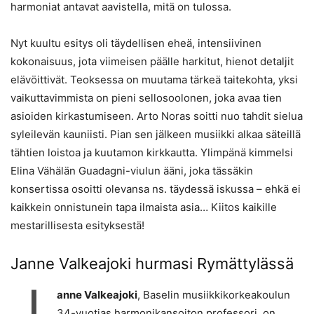
harmoniat antavat aavistella, mitä on tulossa.
Nyt kuultu esitys oli täydellisen eheä, intensiivinen
kokonaisuus, jota viimeisen päälle harkitut, hienot detaljit
elävöittivät. Teoksessa on muutama tärkeä taitekohta, yksi
vaikuttavimmista on pieni sellosoolonen, joka avaa tien
asioiden kirkastumiseen. Arto Noras soitti nuo tahdit sielua
syleilevän kauniisti. Pian sen jälkeen musiikki alkaa säteillä
tähtien loistoa ja kuutamon kirkkautta. Ylimpänä kimmelsi
Elina Vähälän Guadagni-viulun ääni, joka tässäkin
konsertissa osoitti olevansa ns. täydessä iskussa – ehkä ei
kaikkein onnistunein tapa ilmaista asia… Kiitos kaikille
mestarillisesta esityksestä!
Janne Valkeajoki hurmasi Rymättylässä
J
anne Valkeajoki
, Baselin musiikkikorkeakoulun
34-vuotias harmonikansoiton professori, on