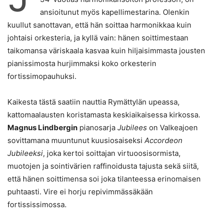
ansioitunut myös kapellimestarina. Olenkin
kuullut sanottavan, että hän soittaa harmonikkaa kuin
johtaisi orkesteria, ja kyllä vain: hänen soittimestaan
taikomansa väriskaala kasvaa kuin hiljaisimmasta jousten
pianissimosta hurjimmaksi koko orkesterin
fortissimopauhuksi.
Kaikesta tästä saatiin nauttia Rymättylän upeassa,
kattomaalausten koristamasta keskiaikaisessa kirkossa.
Magnus Lindbergin
pianosarja
Jubilees
on Valkeajoen
sovittamana muuntunut kuusiosaiseksi
Accordeon
Jubileeksi
, joka kertoi soittajan virtuoosisormista,
muotojen ja sointivärien raffinoidusta tajusta sekä siitä,
että hänen soittimensa soi joka tilanteessa erinomaisen
puhtaasti. Vire ei horju repivimmässäkään
fortississimossa.