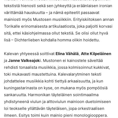
tekstistä hienosti sekä sen jyhkeyttä ja eräänlaisen ironian
värittämää hauskuutta – ja nämä epiteetit passaavat
mainiosti myös Mustosen musiikkiin. Erityiskiitoksen annan
Torikalle erinomaisesta artikulaatiosta, joka paljolti korvasi
sitä, ettei käsiohjelmassa ollut tekstiä. Se olisi ollut hyvä
lisä – Dichterlieben kohdalla homma olikin hoidettu.
Kalevan yhtyeessä soittivat
Elina Vähälä
,
Atte Kilpeläinen
ja
Janne Valkeajok
i. Mustonen ei kainostele säveltää
rehdisti tonaalista musiikkia, jossa kolmisoinnut kukkivat,
toki mukavasti maustettuina. Kalevalarytminen teksti
johdattelee musiikkia kohti tiettyä arkaaisuutta, ja kun
kuningastarinasta on kyse, on mukana myös pompöösiä
sankaruutta. Harmonikan täyteläinen sointimaailma
yhdistyneenä viulun ja alttoviulun mainioon duetoimiseen
loi teokselle yllättävän täyteläisen, jopa orkestraalisen
ilmeen. Esitys toimi kuin mainio pieni monologiooppera.