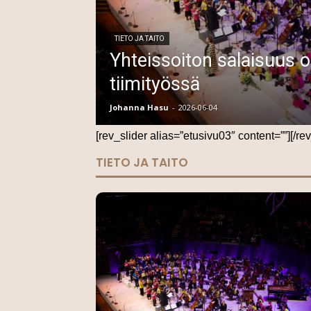
TIETO JA TAITO
Yhteissoiton salaisuus 
tiimityössä
Johanna Hasu
-
2026-06-04
[rev_slider alias=”etusivu03″ content=””][/rev
TIETO JA TAITO