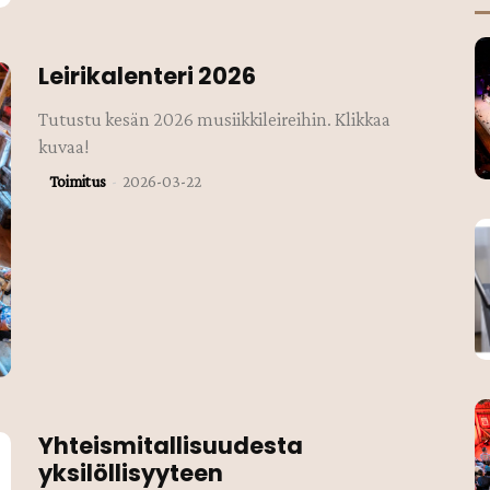
Leirikalenteri 2026
Tutustu kesän 2026 musiikkileireihin. Klikkaa
kuvaa!
Toimitus
-
2026-03-22
Yhteismitallisuudesta
yksilöllisyyteen