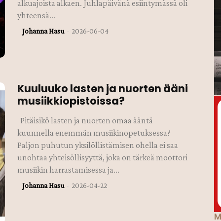
alkuajoista alkaen. Juhlapäivänä esiintymässä oli
yhteensä...
Johanna Hasu
-
2026-06-04
Kuuluuko lasten ja nuorten ääni
musiikkiopistoissa?
Pitäisikö lasten ja nuorten omaa ääntä
kuunnella enemmän musiikinopetuksessa?
Paljon puhutun yksilöllistämisen ohella ei saa
unohtaa yhteisöllisyyttä, joka on tärkeä moottori
musiikin harrastamisessa ja...
Johanna Hasu
-
2026-04-22
M