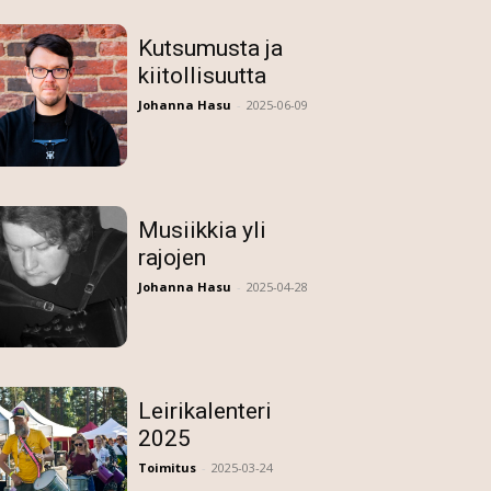
Kutsumusta ja
kiitollisuutta
Johanna Hasu
-
2025-06-09
Musiikkia yli
rajojen
Johanna Hasu
-
2025-04-28
Leirikalenteri
2025
Toimitus
-
2025-03-24