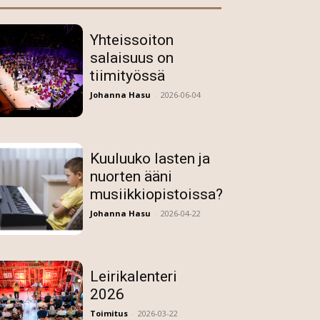
Yhteissoiton
salaisuus on
tiimityössä
Johanna Hasu
-
2026-06-04
Kuuluuko lasten ja
nuorten ääni
musiikkiopistoissa?
Johanna Hasu
-
2026-04-22
Leirikalenteri
2026
Toimitus
-
2026-03-22