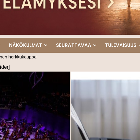
NÄKÖKULMAT
SEURATTAVAA
TULEVAISUUS
 muusikkojen ponnahduslauta
ider]