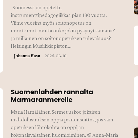
Suomessa on opetettu
instrumenttipedagogiikkaa pian 130 vuotta.
Viime vuosina myös soitonopetus on
muuttunut, mutta onko jokin pysynyt samana?
Ja millainen on soitonopetuksen tulevaisuus?
Helsingin Musiikkiopiston...
Johanna Hasu
-
2026-03-18
Suomenlahden rannalta
Marmaranmerelle
Maria Hämäläinen Sermet uskoo jokaisen
mahdollisuuksiin oppia pianonsoittoa, jos vain
opetuksen lähtökohta on oppijan
kokonaisvaltainen huomioiminen. © Anna-Maria