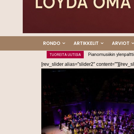
RONDO
ARTIKKELIT
ARVIOT
Kamarikesä on nuorten
TUOREITA UUTISIA
[rev_slider alias=”slider2″ content=””][/rev_sl