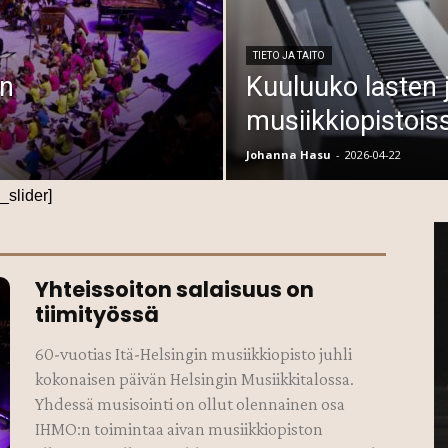
TIETO JA TAITO
on
Kuuluuko lasten 
musiikkiopistois
Johanna Hasu
-
2026-04-22
_slider]
Yhteissoiton salaisuus on
tiimityössä
60-vuotias Itä-Helsingin musiikkiopisto juhli
kokonaisen päivän Helsingin Musiikkitalossa.
Yhdessä musisointi on ollut olennainen osa
IHMO:n toimintaa aivan musiikkiopiston