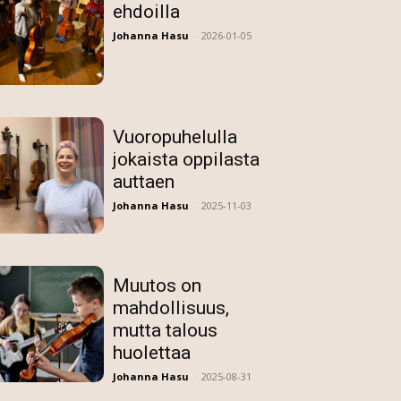
ehdoilla
Johanna Hasu
-
2026-01-05
Vuoropuhelulla
jokaista oppilasta
auttaen
Johanna Hasu
-
2025-11-03
Muutos on
mahdollisuus,
mutta talous
huolettaa
Johanna Hasu
-
2025-08-31