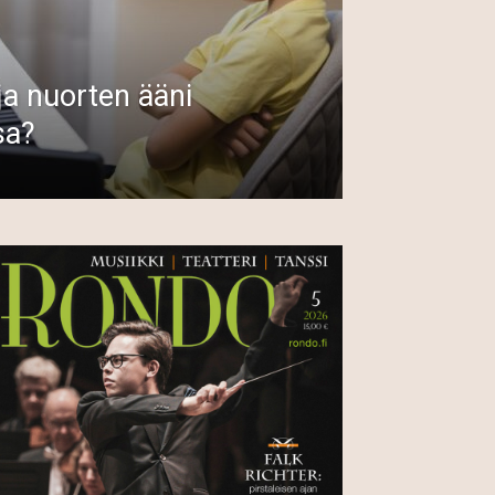
ja nuorten ääni
sa?