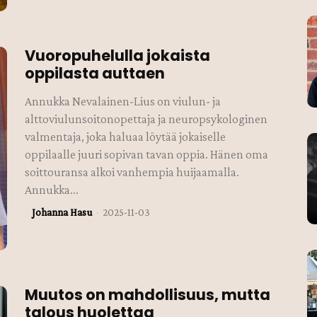
Vuoropuhelulla jokaista
oppilasta auttaen
Annukka Nevalainen-Lius on viulun- ja
alttoviulunsoitonopettaja ja neuropsykologinen
valmentaja, joka haluaa löytää jokaiselle
oppilaalle juuri sopivan tavan oppia. Hänen oma
soittouransa alkoi vanhempia huijaamalla.
Annukka...
Johanna Hasu
-
2025-11-03
Muutos on mahdollisuus, mutta
talous huolettaa