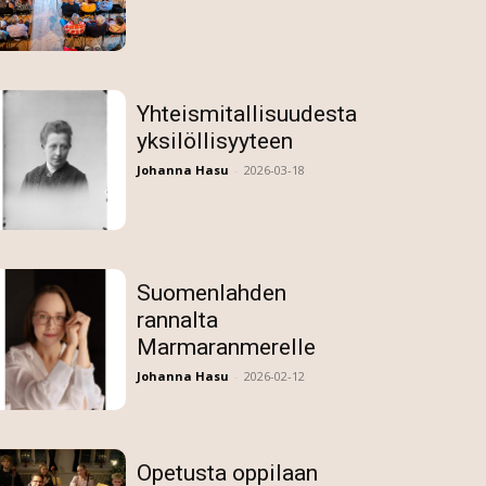
Yhteismitallisuudesta
yksilöllisyyteen
Johanna Hasu
-
2026-03-18
Suomenlahden
rannalta
Marmaranmerelle
Johanna Hasu
-
2026-02-12
Opetusta oppilaan