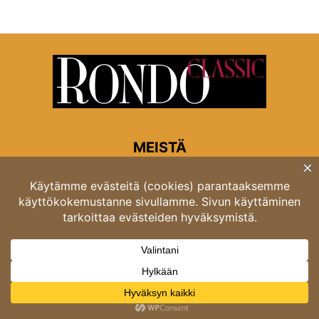
MEISTÄ
Rondon toimitus
Opastinsilta 6A 00520 Helsinki
Asiakaspalvelu: puh. 03 4246 5318
asiakaspalvelu@rondo.fi
Ota meihin yhteyttä:
toimitus@rondo.fi
© Classicus Oy 2026 ver 2.4