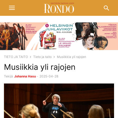
TIETO JA TAITO
Tieto ja taito
Musiikkia yli rajojen
Musiikkia yli rajojen
Tekijä
Johanna Hasu
-
2025-04-28