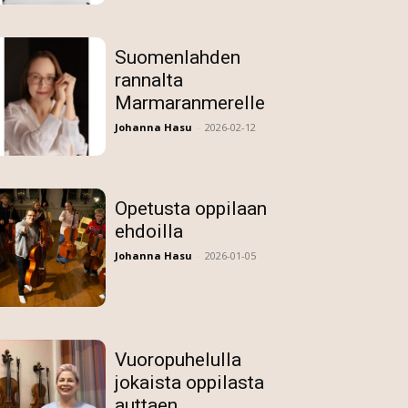
Suomenlahden
rannalta
Marmaranmerelle
Johanna Hasu
-
2026-02-12
Opetusta oppilaan
ehdoilla
Johanna Hasu
-
2026-01-05
Vuoropuhelulla
jokaista oppilasta
auttaen