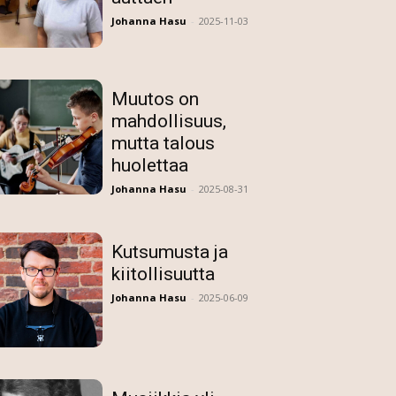
Johanna Hasu
-
2025-11-03
Muutos on
mahdollisuus,
mutta talous
huolettaa
Johanna Hasu
-
2025-08-31
Kutsumusta ja
kiitollisuutta
Johanna Hasu
-
2025-06-09