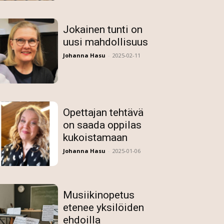
Jokainen tunti on
uusi mahdollisuus
Johanna Hasu
-
2025-02-11
Opettajan tehtävä
on saada oppilas
kukoistamaan
Johanna Hasu
-
2025-01-06
Musiikinopetus
etenee yksilöiden
ehdoilla