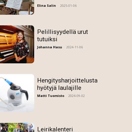
Elina Salin
-
2025-01-06
Pelillisyydellä urut
tutuiksi
Johanna Hasu
-
2024-11-06
Hengitysharjoittelusta
hyötyjä laulajille
Matti Tuomisto
-
2024-09-02
Leirikalenteri