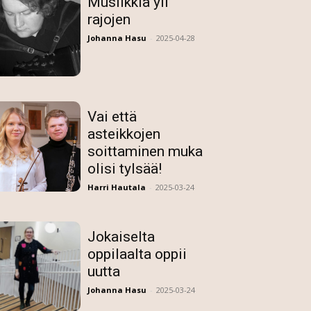
Musiikkia yli
rajojen
Johanna Hasu
-
2025-04-28
Vai että
asteikkojen
soittaminen muka
olisi tylsää!
Harri Hautala
-
2025-03-24
Jokaiselta
oppilaalta oppii
uutta
Johanna Hasu
-
2025-03-24