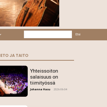
Etsi
IETO JA TAITO
Yhteissoiton
salaisuus on
tiimityössä
Johanna Hasu
-
2026-06-04