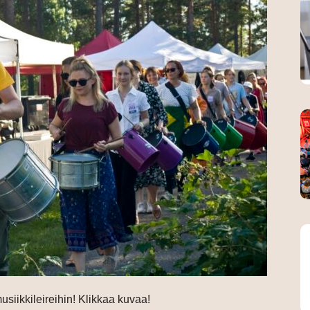
iikkileireihin! Klikkaa kuvaa!