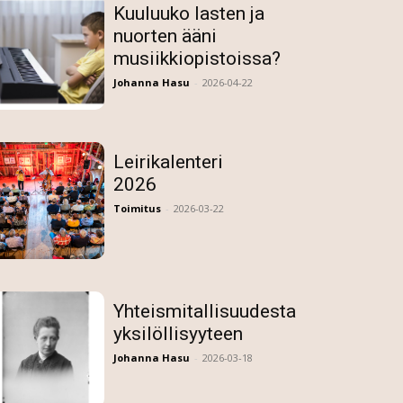
Kuuluuko lasten ja
nuorten ääni
musiikkiopistoissa?
Johanna Hasu
-
2026-04-22
Leirikalenteri
2026
Toimitus
-
2026-03-22
Yhteismitallisuudesta
yksilöllisyyteen
Johanna Hasu
-
2026-03-18