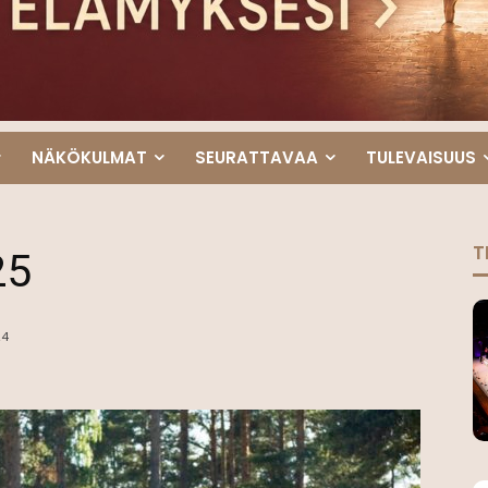
NÄKÖKULMAT
SEURATTAVAA
TULEVAISUUS
T
25
24