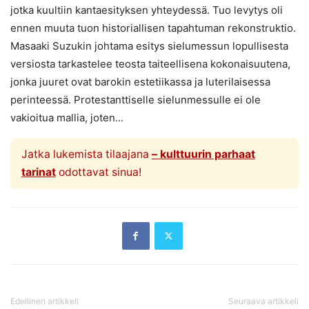
jotka kuultiin kantaesityksen yhteydessä. Tuo levytys oli
ennen muuta tuon historiallisen tapahtuman rekonstruktio.
Masaaki Suzukin johtama esitys sielumessun lopullisesta
versiosta tarkastelee teosta taiteellisena kokonaisuutena,
jonka juuret ovat barokin estetiikassa ja luterilaisessa
perinteessä. Protestanttiselle sielunmessulle ei ole
vakioitua mallia, joten...
Jatka lukemista tilaajana
– kulttuurin parhaat
tarinat
odottavat sinua!
Edellinen artikkeli
Seuraava artikkeli