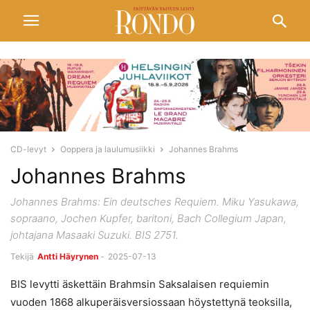
CD-levyt
Ooppera ja laulumusiikki
Johannes Brahms
Johannes Brahms
Johannes Brahms: Ein deutsches Requiem. Miku Yasukawa,
sopraano, Jochen Kupfer, baritoni, Bach Collegium Japan,
johtajana Masaaki Suzuki. BIS 2751.
Tekijä
Antti Häyrynen
-
2025-07-13
BIS levytti äskettäin Brahmsin Saksalaisen requiemin
vuoden 1868 alkuperäisversiossaan höystettynä teoksilla,