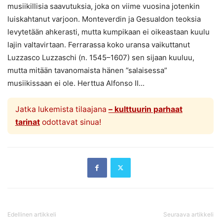
musiikillisia saavutuksia, joka on viime vuosina jotenkin
luiskahtanut varjoon. Monteverdin ja Gesualdon teoksia
levytetään ahkerasti, mutta kumpikaan ei oikeastaan kuulu
lajin valtavirtaan. Ferrarassa koko uransa vaikuttanut
Luzzasco Luzzaschi (n. 1545–1607) sen sijaan kuuluu,
mutta mitään tavanomaista hänen ”salaisessa”
musiikissaan ei ole. Herttua Alfonso II...
Jatka lukemista tilaajana
– kulttuurin parhaat
tarinat
odottavat sinua!
Edellinen artikkeli
Seuraava artikkeli