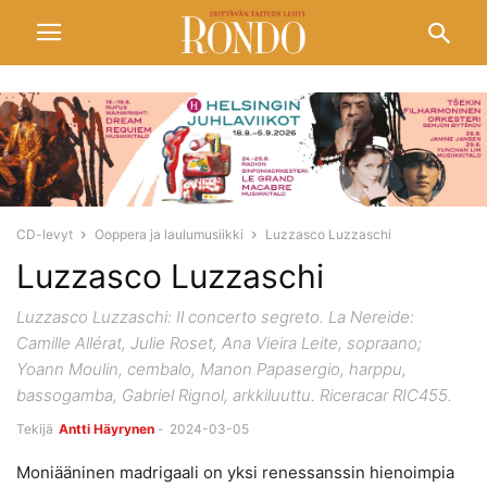
CD-levyt
Ooppera ja laulumusiikki
Luzzasco Luzzaschi
Luzzasco Luzzaschi
Luzzasco Luzzaschi: Il concerto segreto. La Nereide:
Camille Allérat, Julie Roset, Ana Vieira Leite, sopraano;
Yoann Moulin, cembalo, Manon Papasergio, harppu,
bassogamba, Gabriel Rignol, arkkiluuttu. Riceracar RIC455.
Tekijä
Antti Häyrynen
-
2024-03-05
Moniääninen madrigaali on yksi renessanssin hienoimpia