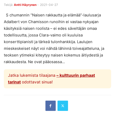
Tekijä
Antti Häyrynen
-
2021-04-27
S chumannin “Naisen rakkautta ja elämää”-laulusarja
Adalbert von Chamisson runoihin ei vastaa nykyajan
käsityksiä naisen roolista – ei edes säveltäjän omaa
todellisuutta, jossa Clara-vaimo oli kuuluisa
konserttipianisti ja tärkeä tulonhankkija. Laulujen
mieskeskeiset näyt voi nähdä lähinnä toiveajatteluna, ja
teoksen ytimeksi kiteytyy naisen kokemus äitiydestä ja
rakkaudesta. Ne ovat pääosassa...
Jatka lukemista tilaajana
– kulttuurin parhaat
tarinat
odottavat sinua!