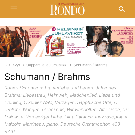
CD-levyt
Ooppera ja laulumusiikki
Schumann / Brahms
Schumann / Brahms
Robert Schumann: Frauenliebe und Leben. Johannes
Brahms: Liebestreu, Heimweh, Mädchenlied, Liebe und
Frühling, O kühler Wald, Verzagen, Sapphische Ode, O
liebliche Wangen, Geheimnis, Wir wandelten, Alte Liebe, Die
Mainacht, Von ewiger Liebe. Elina Garanca, mezzosopraano,
Malcolm Martineau, piano. Deutsche Grammophon 483
9210.