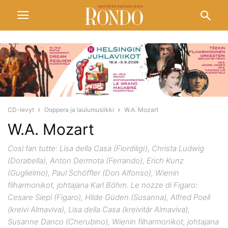
CD-levyt
Ooppera ja laulumusiikki
W.A. Mozart
W.A. Mozart
Cosi fan tutte: Lisa della Casa (Fiordiligi), Christa Ludwig
(Dorabella), Anton Dermota (Ferrando), Erich Kunz
(Guglielmo), Paul Schöffler (Don Alfonso), Wienin
filharmonikot, johtajana Karl Böhm. Le nozze di Figaro:
Cesare Siepi (Figaro), Hilde Güden (Susanna), Alfred Poell
(kreivi Almaviva), Lisa della Casa (kreivitär Almaviva),
Susanne Danco (Cherubino), Wienin filharmonikot, johtajana