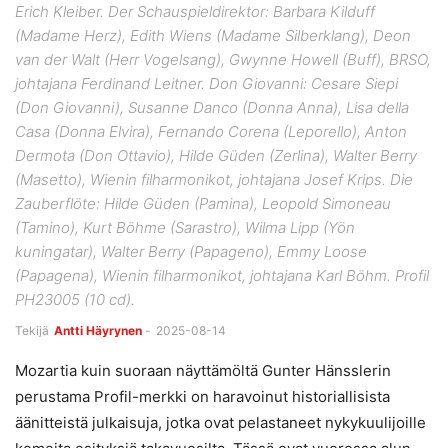
Erich Kleiber. Der Schauspieldirektor: Barbara Kilduff
(Madame Herz), Edith Wiens (Madame Silberklang), Deon
van der Walt (Herr Vogelsang), Gwynne Howell (Buff), BRSO,
johtajana Ferdinand Leitner. Don Giovanni: Cesare Siepi
(Don Giovanni), Susanne Danco (Donna Anna), Lisa della
Casa (Donna Elvira), Fernando Corena (Leporello), Anton
Dermota (Don Ottavio), Hilde Güden (Zerlina), Walter Berry
(Masetto), Wienin filharmonikot, johtajana Josef Krips. Die
Zauberflöte: Hilde Güden (Pamina), Leopold Simoneau
(Tamino), Kurt Böhme (Sarastro), Wilma Lipp (Yön
kuningatar), Walter Berry (Papageno), Emmy Loose
(Papagena), Wienin filharmonikot, johtajana Karl Böhm. Profil
PH23005 (10 cd).
Tekijä
Antti Häyrynen
-
2025-08-14
Mozartia kuin suoraan näyttämöltä Gunter Hänsslerin
perustama Profil-merkki on haravoinut historiallisista
äänitteistä julkaisuja, jotka ovat pelastaneet nykykuulijoille