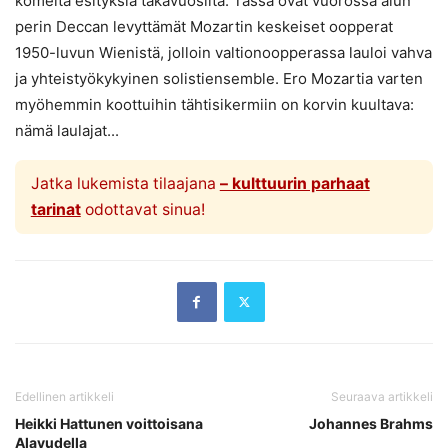
komeita esityksiä takavuosilta. Tässä ovat vuorossa alun
perin Deccan levyttämät Mozartin keskeiset oopperat
1950-luvun Wienistä, jolloin valtionoopperassa lauloi vahva
ja yhteistyökykyinen solistiensemble. Ero Mozartia varten
myöhemmin koottuihin tähtisikermiin on korvin kuultava:
nämä laulajat...
Jatka lukemista tilaajana
– kulttuurin parhaat
tarinat
odottavat sinua!
Edellinen artikkeli
Seuraava artikkeli
Heikki Hattunen voittoisana
Johannes Brahms
Alavudella