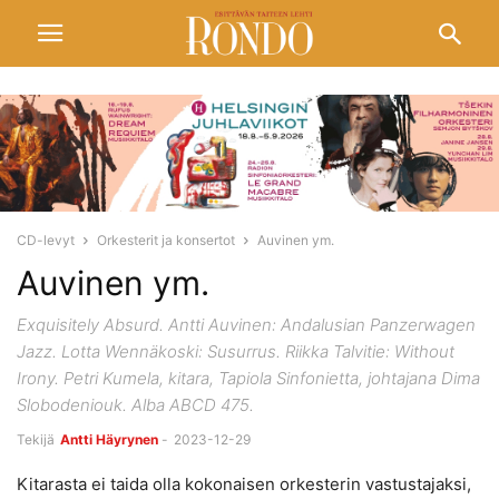
CD-levyt
Orkesterit ja konsertot
Auvinen ym.
Auvinen ym.
Exquisitely Absurd. Antti Auvinen: Andalusian Panzerwagen
Jazz. Lotta Wennäkoski: Susurrus. Riikka Talvitie: Without
Irony. Petri Kumela, kitara, Tapiola Sinfonietta, johtajana Dima
Slobodeniouk. Alba ABCD 475.
Tekijä
Antti Häyrynen
-
2023-12-29
Kitarasta ei taida olla kokonaisen orkesterin vastustajaksi,