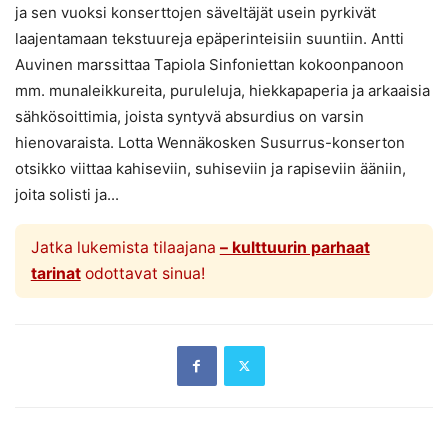
ja sen vuoksi konserttojen säveltäjät usein pyrkivät
laajentamaan tekstuureja epäperinteisiin suuntiin. Antti
Auvinen marssittaa Tapiola Sinfoniettan kokoonpanoon
mm. munaleikkureita, puruleluja, hiekkapaperia ja arkaaisia
sähkösoittimia, joista syntyvä absurdius on varsin
hienovaraista. Lotta Wennäkosken Susurrus-konserton
otsikko viittaa kahiseviin, suhiseviin ja rapiseviin ääniin,
joita solisti ja...
Jatka lukemista tilaajana
– kulttuurin parhaat
tarinat
odottavat sinua!