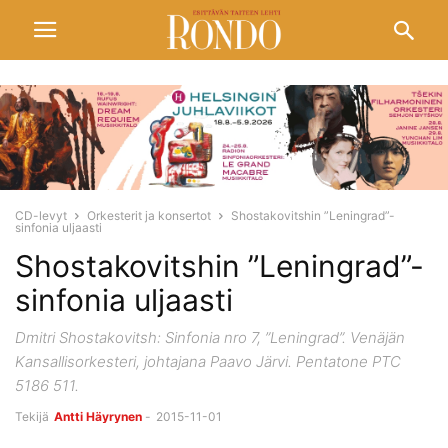
CD-levyt
Orkesterit ja konsertot
Shostakovitshin ”Leningrad”-
sinfonia uljaasti
Shostakovitshin ”Leningrad”-
sinfonia uljaasti
Dmitri Shostakovitsh: Sinfonia nro 7, ”Leningrad”. Venäjän
Kansallisorkesteri, johtajana Paavo Järvi. Pentatone PTC
5186 511.
Tekijä
Antti Häyrynen
-
2015-11-01