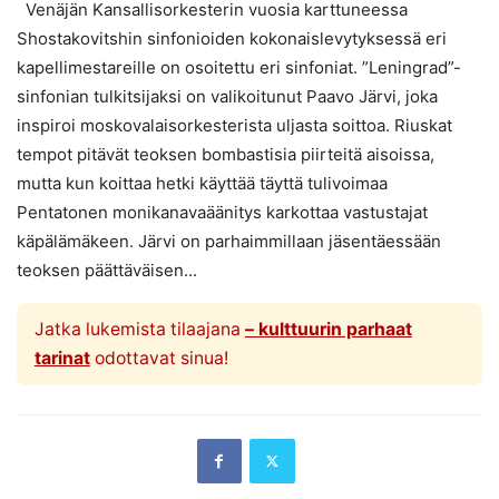
Venäjän Kansallisorkesterin vuosia karttuneessa
Shostakovitshin sinfonioiden kokonaislevytyksessä eri
kapellimestareille on osoitettu eri sinfoniat. ”Leningrad”-
sinfonian tulkitsijaksi on valikoitunut Paavo Järvi, joka
inspiroi moskovalaisorkesterista uljasta soittoa. Riuskat
tempot pitävät teoksen bombastisia piirteitä aisoissa,
mutta kun koittaa hetki käyttää täyttä tulivoimaa
Pentatonen monikanavaäänitys karkottaa vastustajat
käpälämäkeen. Järvi on parhaimmillaan jäsentäessään
teoksen päättäväisen...
Jatka lukemista tilaajana
– kulttuurin parhaat
tarinat
odottavat sinua!