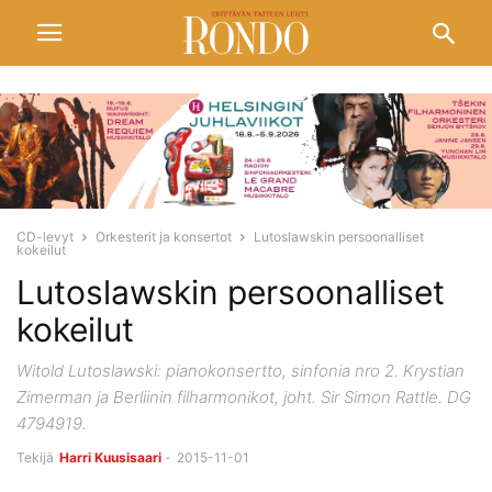
CD-levyt
Orkesterit ja konsertot
Lutoslawskin persoonalliset
kokeilut
Lutoslawskin persoonalliset
kokeilut
Witold Lutoslawski: pianokonsertto, sinfonia nro 2. Krystian
Zimerman ja Berliinin filharmonikot, joht. Sir Simon Rattle. DG
4794919.
Tekijä
Harri Kuusisaari
-
2015-11-01