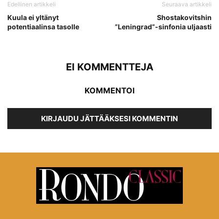
Edellinen artikkeli
Seuraava artikkeli
Kuula ei yltänyt
Shostakovitshin
potentiaalinsa tasolle
”Leningrad”-sinfonia uljaasti
EI KOMMENTTEJA
KOMMENTOI
KIRJAUDU JÄTTÄÄKSESI KOMMENTIN