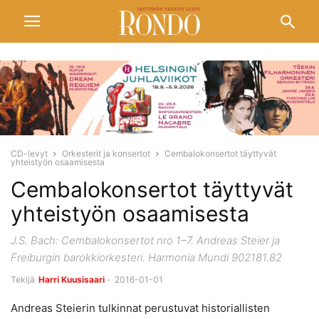
CD-levyt
Orkesterit ja konsertot
Cembalokonsertot täyttyvät
yhteistyön osaamisesta
Cembalokonsertot täyttyvät
yhteistyön osaamisesta
J.S. Bach: Cembalokonsertot nro 1–7. Andreas Steier ja
Freiburgin barokkiorkesteri. Harmonia Mundi 902181.82
Tekijä
Harri Kuusisaari
-
2016-01-01
Andreas Steierin tulkinnat perustuvat historiallisten