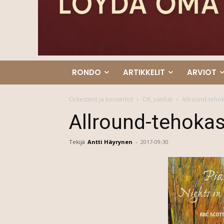
RONDO
ARTIKKELIT
ARVIOT
Orkesterit ja konsertot
OK_vanhat
Allround-tehok
Allround-tehokas
Tekijä
Antti Häyrynen
-
2017-09-30