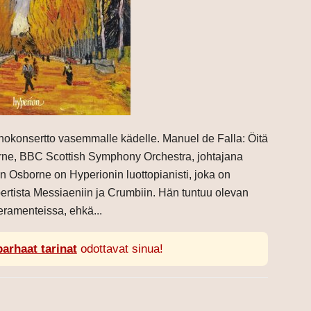
nokonsertto vasemmalle kädelle. Manuel de Falla: Öitä
rne, BBC Scottish Symphony Orchestra, johtajana
Osborne on Hyperionin luottopianisti, joka on
ertista Messiaeniin ja Crumbiin. Hän tuntuu olevan
eramenteissa, ehkä...
parhaat tarinat
odottavat sinua!