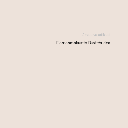
Seuraava artikkeli
Elämänmakuista Buxtehudea