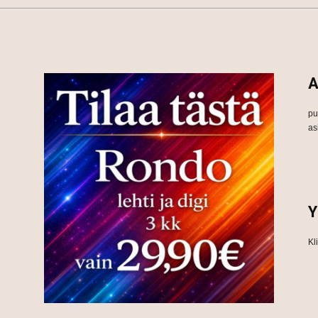
A
pu
as
Y
Kl