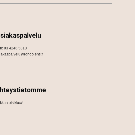
siakaspalvelu
h: 03 4246 5318
iakaspalvelu@rondolehti.fi
hteystietomme
ikkaa otsikkoa!