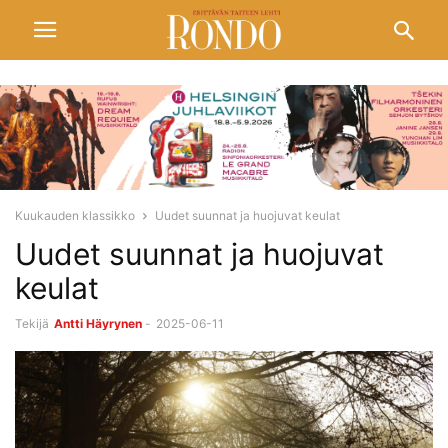
Kuukauden klassikko
Uudet suunnat ja huojuvat keulat
Uudet suunnat ja huojuvat
keulat
Tekijä
Antti Häyrynen
-
2025-06-11