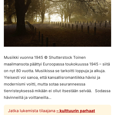
Musiikki vuonna 1945 © Shutterstock Toinen
maailmansota päättyi Euroopassa toukokuussa 1945 – siitä
on nyt 80 vuotta. Musiikissa se tarkoitti loppuja ja alkuja.
Yleisesti voi sanoa, että kansallisromantiikka hävisi ja
modernismi voitti, mutta sotaa seuranneessa
tienristeyksessä mikään ei ollut itsestään selvää. Sodassa
hävinneillä ja voittaneilla...
Jatka lukemista tilaajana
– kulttuurin parhaat