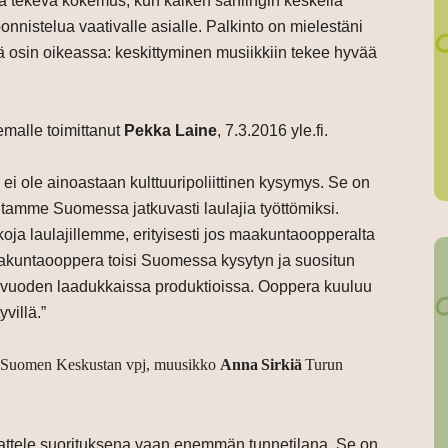
ää tekevä kokemus, kun kaiken sählingin keskellä
nnistelua vaativalle asialle. Palkinto on mielestäni
ältä osin oikeassa: keskittyminen musiikkiin tekee hyvää
malle toimittanut
Pekka Laine
, 7.3.2016 yle.fi.
i ole ainoastaan kulttuuripoliittinen kysymys. Se on
utamme Suomessa jatkuvasti laulajia työttömiksi.
ja laulajillemme, erityisesti jos maakuntaoopperalta
aakuntaooppera toisi Suomessa kysytyn ja suositun
i vuoden laadukkaissa produktioissa. Ooppera kuuluu
yvillä.”
s-Suomen Keskustan vpj, muusikko
Anna
Sirkiä
Turun
i ajattele suorituksena vaan enemmän tunnetilana. Se on