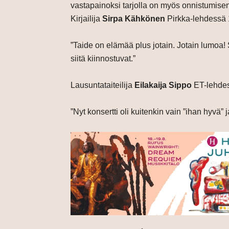
vastapainoksi tarjolla on myös onnistumisen
Kirjailija
Sirpa Kähkönen
Pirkka-lehdessä 
”Taide on elämää plus jotain. Jotain lumoa! S
siitä kiinnostuvat.”
Lausuntataiteilija
Eilakaija Sippo
ET-lehdes
”Nyt konsertti oli kuitenkin vain ”ihan hyvä” 