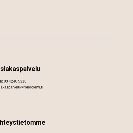
siakaspalvelu
h: 03 4246 5318
iakaspalvelu@rondolehti.fi
hteystietomme