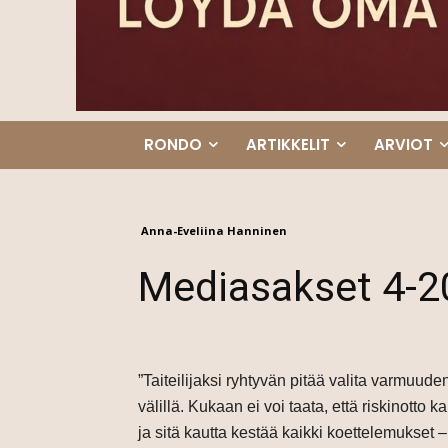
RONDO
ARTIKKELIT
ARVIOT
Anna-Eveliina Hanninen
Mediasakset 4-2
”Taiteilijaksi ryhtyvän pitää valita varmuu
välillä. Kukaan ei voi taata, että riskinotto 
ja sitä kautta kestää kaikki koettelemukset 