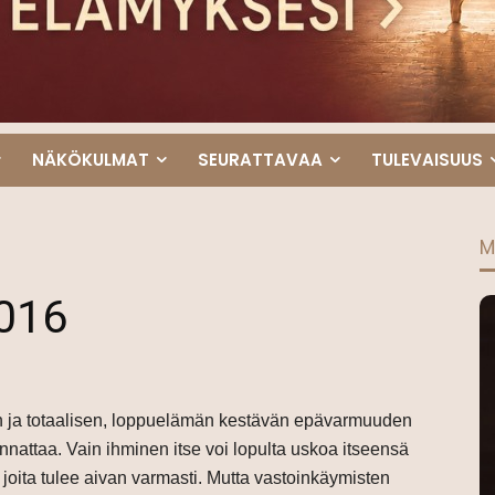
NÄKÖKULMAT
SEURATTAVAA
TULEVAISUUS
M
016
den ja totaalisen, loppuelämän kestävän epävarmuuden
kannattaa. Vain ihminen itse voi lopulta uskoa itseensä
– joita tulee aivan varmasti. Mutta vastoinkäymisten