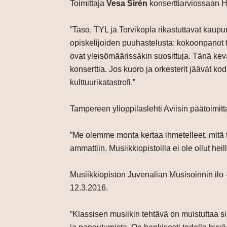
Toimittaja
Vesa Sirén
konserttiarviossaan 
”Taso, TYL ja Torvikopla rikastuttavat kaup
opiskelijoiden puuhastelusta: kokoonpanot t
ovat yleisömäärissäkin suosittuja. Tänä kevä
konserttia. Jos kuoro ja orkesterit jäävät 
kulttuurikatastrofi.”
Tampereen ylioppilaslehti Aviisin päätoimit
”Me olemme monta kertaa ihmetelleet, mitä t
ammattiin. Musiikkiopistoilla ei ole ollut heil
Musiikkiopiston Juvenalian Musisoinnin ilo 
12.3.2016.
”Klassisen musiikin tehtävä on muistuttaa sii