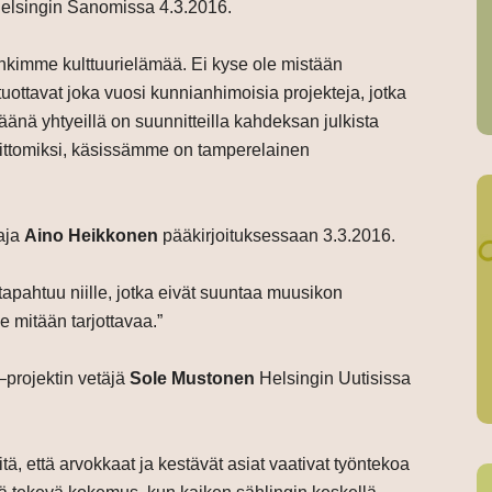
Helsingin Sanomissa 4.3.2016.
unkimme kulttuurielämää. Ei kyse ole mistään
uottavat joka vuosi kunnianhimoisia projekteja, jotka
änä yhtyeillä on suunnitteilla kahdeksan julkista
kodittomiksi, käsissämme on tamperelainen
taja
Aino Heikkonen
pääkirjoituksessaan 3.3.2016.
apahtuu niille, jotka eivät suuntaa muusikon
le mitään tarjottavaa.”
–projektin vetäjä
Sole Mustonen
Helsingin Uutisissa
tä, että arvokkaat ja kestävät asiat vaativat työntekoa