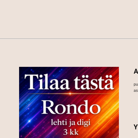
A
pu
as
Y