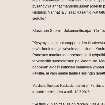
ja paneutumista. On henkisesti todella hyv
pysähdyt ja annat mahdollisuuden jollekin po
kiistaton. Vanhat ja viisaat klasarit olivat t
sielulle.”
Klassinen Suomi –dokumenttisarjan Yle Tee
”Kysymys maakuntaoopperoiden tilanteesta e
myös koulutus- ja työvoimapoliittinen. Koul
Panostus maakuntaoopperaan toisi työpaikko
toivottaisiin suomalaisten palkkaamista. M
oopperan aidosti kaikkien saataville ympär
kaikille, ei vain meille täällä Helsingin lähett
Varsinais-Suomen Keskustanuorten pj, Varsinai
sanomien mielipideosastolla 18.2.2016
”Se fiilis kun soittaa, se on tärkein. Sitä e