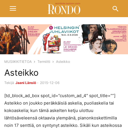
MUSIIKKITIETOA
Termiitti
Asteikko
Asteikko
Tekijä
Jaani Länsiö
-
2015-12-06
[td_block_ad_box spot_id=”custom_ad_4″ spot_title=””]
Asteikko on joukko peräkkäisiä askelia, puoliaskelia tai
kokoaskelia; kun tämä askelten ketju ulottuu
lähtösäveleensä oktaavia ylempänä, pianonkoskettimilla
noin 17 senttiä, on syntynyt asteikko. Sikäli kun asteikossa