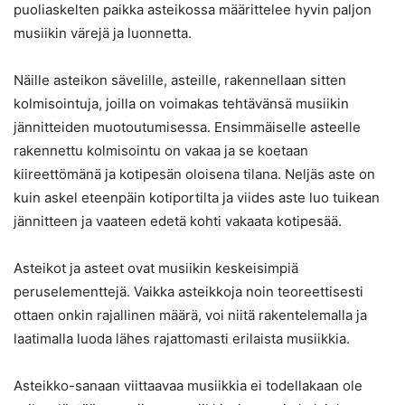
puoliaskelten paikka asteikossa määrittelee hyvin paljon
musiikin värejä ja luonnetta.
Näille asteikon sävelille, asteille, rakennellaan sitten
kolmisointuja, joilla on voimakas tehtävänsä musiikin
jännitteiden muotoutumisessa. Ensimmäiselle asteelle
rakennettu kolmisointu on vakaa ja se koetaan
kiireettömänä ja kotipesän oloisena tilana. Neljäs aste on
kuin askel eteenpäin kotiportilta ja viides aste luo tuikean
jännitteen ja vaateen edetä kohti vakaata kotipesää.
Asteikot ja asteet ovat musiikin keskeisimpiä
peruselementtejä. Vaikka asteikkoja noin teoreettisesti
ottaen onkin rajallinen määrä, voi niitä rakentelemalla ja
laatimalla luoda lähes rajattomasti erilaista musiikkia.
Asteikko-sanaan viittaavaa musiikkia ei todellakaan ole