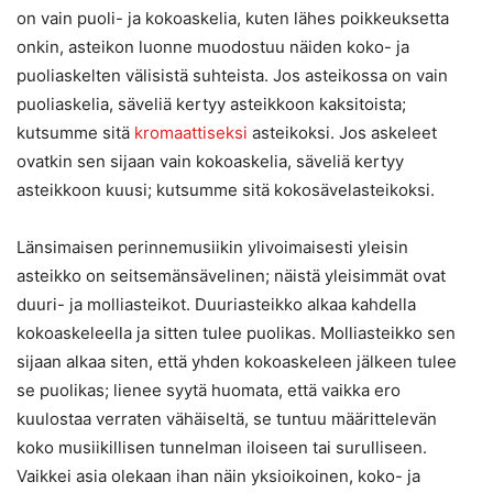
on vain puoli- ja kokoaskelia, kuten lähes poikkeuksetta
onkin, asteikon luonne muodostuu näiden koko- ja
puoliaskelten välisistä suhteista. Jos asteikossa on vain
puoliaskelia, säveliä kertyy asteikkoon kaksitoista;
kutsumme sitä
kromaattiseksi
asteikoksi. Jos askeleet
ovatkin sen sijaan vain kokoaskelia, säveliä kertyy
asteikkoon kuusi; kutsumme sitä kokosävelasteikoksi.
Länsimaisen perinnemusiikin ylivoimaisesti yleisin
asteikko on seitsemänsävelinen; näistä yleisimmät ovat
duuri- ja molliasteikot. Duuriasteikko alkaa kahdella
kokoaskeleella ja sitten tulee puolikas. Molliasteikko sen
sijaan alkaa siten, että yhden kokoaskeleen jälkeen tulee
se puolikas; lienee syytä huomata, että vaikka ero
kuulostaa verraten vähäiseltä, se tuntuu määrittelevän
koko musiikillisen tunnelman iloiseen tai surulliseen.
Vaikkei asia olekaan ihan näin yksioikoinen, koko- ja