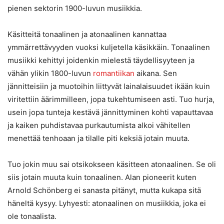
pienen sektorin 1900-luvun musiikkia.
Käsitteitä tonaalinen ja atonaalinen kannattaa
ymmärrettävyyden vuoksi kuljetella käsikkäin. Tonaalinen
musiikki kehittyi joidenkin mielestä täydellisyyteen ja
vähän ylikin 1800-luvun
romantiikan
aikana. Sen
jännitteisiin ja muotoihin liittyvät lainalaisuudet ikään kuin
viritettiin äärimmilleen, jopa tukehtumiseen asti. Tuo hurja,
usein jopa tunteja kestävä jännittyminen kohti vapauttavaa
ja kaiken puhdistavaa purkautumista alkoi vähitellen
menettää tenhoaan ja tilalle piti keksiä jotain muuta.
Tuo jokin muu sai otsikokseen käsitteen atonaalinen. Se oli
siis jotain muuta kuin tonaalinen. Alan pioneerit kuten
Arnold Schönberg ei sanasta pitänyt, mutta kukapa sitä
häneltä kysyy. Lyhyesti: atonaalinen on musiikkia, joka ei
ole tonaalista.