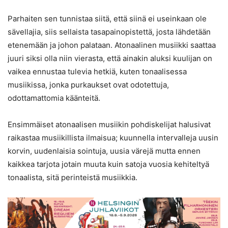
Parhaiten sen tunnistaa siitä, että siinä ei useinkaan ole
sävellajia, siis sellaista tasapainopistettä, josta lähdetään
etenemään ja johon palataan. Atonaalinen musiikki saattaa
juuri siksi olla niin vierasta, että ainakin aluksi kuulijan on
vaikea ennustaa tulevia hetkiä, kuten tonaalisessa
musiikissa, jonka purkaukset ovat odotettuja,
odottamattomia käänteitä.
Ensimmäiset atonaalisen musiikin pohdiskelijat halusivat
raikastaa musiikillista ilmaisua; kuunnella intervalleja uusin
korvin, uudenlaisia sointuja, uusia värejä mutta ennen
kaikkea tarjota jotain muuta kuin satoja vuosia kehiteltyä
tonaalista, sitä perinteistä musiikkia.