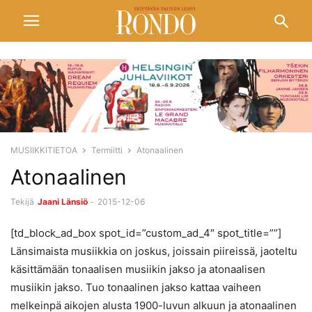
MUSIIKKITIETOA
Termiitti
Atonaalinen
Atonaalinen
Tekijä
Jaani Länsiö
-
2015-12-06
[td_block_ad_box spot_id=”custom_ad_4″ spot_title=””]
Länsimaista musiikkia on joskus, joissain piireissä, jaoteltu
käsittämään tonaalisen musiikin jakso ja atonaalisen
musiikin jakso. Tuo tonaalinen jakso kattaa vaiheen
melkeinpä aikojen alusta 1900-luvun alkuun ja atonaalinen