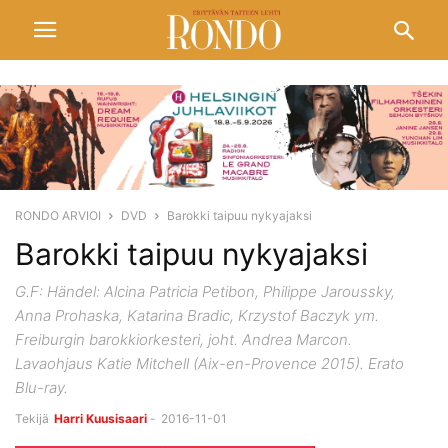
RONDO ARVIOI
DVD
Barokki taipuu nykyajaksi
Barokki taipuu nykyajaksi
G.F: Händel: Alcina Patricia Petibon, Philippe Jaroussky,
Anna Prohaska, Katarina Bradic, Krzystof Baczyk ym.
Freiburgin barokkiorkesteri, joht. Andrea Marcon.
Lavaohjaus Katie Mitchell (Aix-en-Provence 2015). Erato
Blu-ray.
Tekijä
Harri Kuusisaari
-
2016-11-01