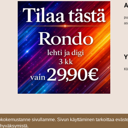
A
pu
as
Y
Kl