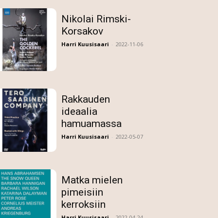
Nikolai Rimski-
Korsakov
Harri Kuusisaari
-
2022-11-06
Rakkauden
ideaalia
hamuamassa
Harri Kuusisaari
-
2022-05-07
Matka mielen
pimeisiin
kerroksiin
Harri Kuusisaari
-
2022-04-24