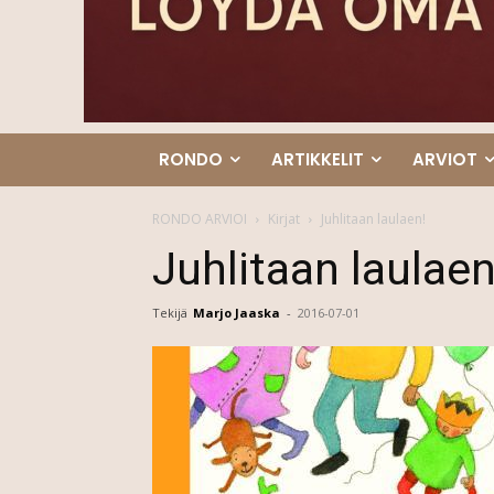
RONDO
ARTIKKELIT
ARVIOT
RONDO ARVIOI
Kirjat
Juhlitaan laulaen!
Juhlitaan laulaen
Tekijä
Marjo Jaaska
-
2016-07-01