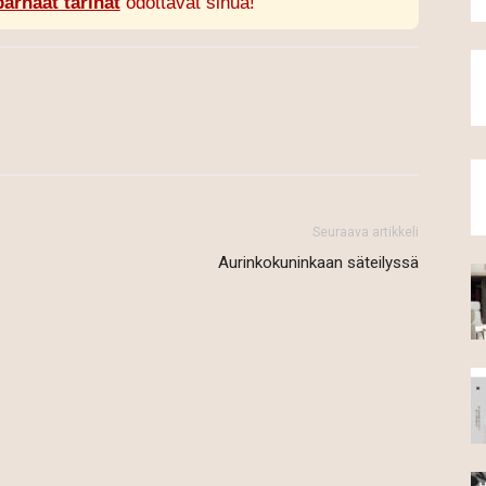
parhaat tarinat
odottavat sinua!
Seuraava artikkeli
Aurinkokuninkaan säteilyssä