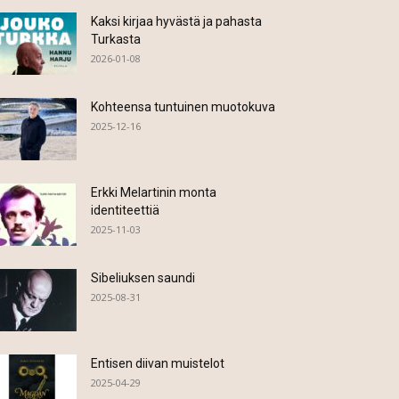
Kaksi kirjaa hyvästä ja pahasta
Turkasta
2026-01-08
Kohteensa tuntuinen muotokuva
2025-12-16
Erkki Melartinin monta
identiteettiä
2025-11-03
Sibeliuksen saundi
2025-08-31
Entisen diivan muistelot
2025-04-29