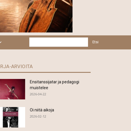
Etsi
IRJA-ARVIOITA
Ensitanssijatar ja pedagogi
muistelee
2026-04-22
Oi niitä aikoja
2026-02-12