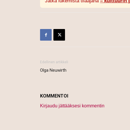
Jatka lukemista tilaajana
– kulttuurin 
Edellinen artikkeli
Olga Neuwirth
KOMMENTOI
Kirjaudu jättääksesi kommentin