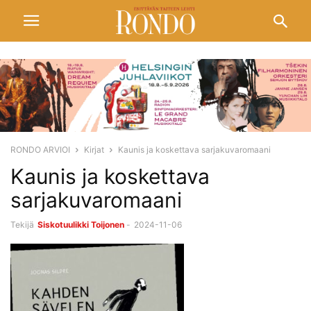
RONDO ARVIOI
Kirjat
Kaunis ja koskettava sarjakuvaromaani
Kaunis ja koskettava
sarjakuvaromaani
Tekijä
Siskotuulikki Toijonen
-
2024-11-06