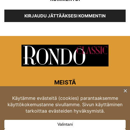
KIRJAUDU JÄTTÄÄKSESI KOMMENTIN
MEISTÄ
Rondon toimitus
Opastinsilta 6A 00520 Helsinki
Asiakaspalvelu: puh. 03 4246 5318
asiakaspalvelu@rondo.fi
Ota meihin yhteyttä:
toimitus@rondo.fi