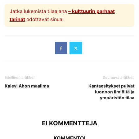
Jatka lukemista tilaajana
– kulttuurin parhaat
tarinat
odottavat sinua!
Edellinen artikkeli
Seuraava artikkeli
Kalevi Ahon maailma
Kantaesitykset puivat
luonnon ilmiöitä ja
ympäristön tilaa
EI KOMMENTTEJA
KOMMENTOI