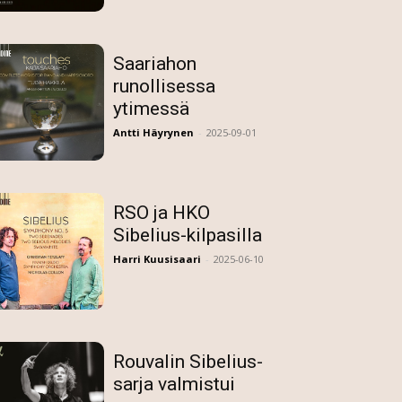
Saariahon
runollisessa
ytimessä
Antti Häyrynen
-
2025-09-01
RSO ja HKO
Sibelius-kilpasilla
Harri Kuusisaari
-
2025-06-10
Rouvalin Sibelius-
sarja valmistui