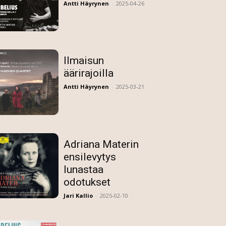
Antti Häyrynen
-
2025-04-26
Ilmaisun
äärirajoilla
Antti Häyrynen
-
2025-03-21
Adriana Materin
ensilevytys
lunastaa
odotukset
Jari Kallio
-
2025-02-10