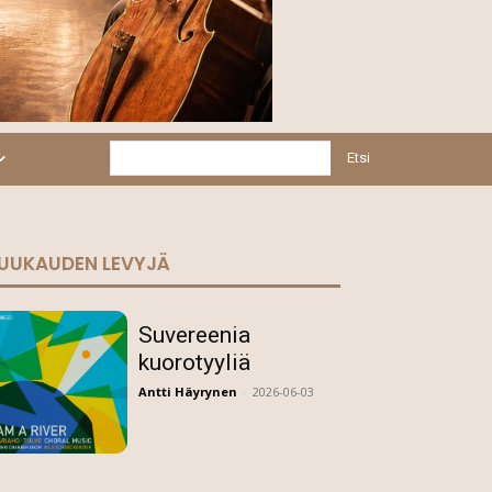
Etsi
UUKAUDEN LEVYJÄ
Suvereenia
kuorotyyliä
Antti Häyrynen
-
2026-06-03