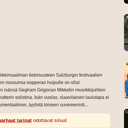
ikkimaailman tietoisuuteen Salzburgin festivaalien
en nousunsa oopperan huipulle on ollut
 isänsä Gegham Grigorian Mikkelin musiikkijuhlien
eatterin solistina. Isän vuolas, slaavilainen laulutapa ei
rumentaalinen, tyylistä toiseen suvereenisti...
parhaat tarinat
odottavat sinua!