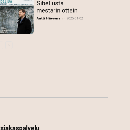
Sibeliusta
mestarin ottein
Antti Häyrynen
-
2025-01-02
siakaspalvelu