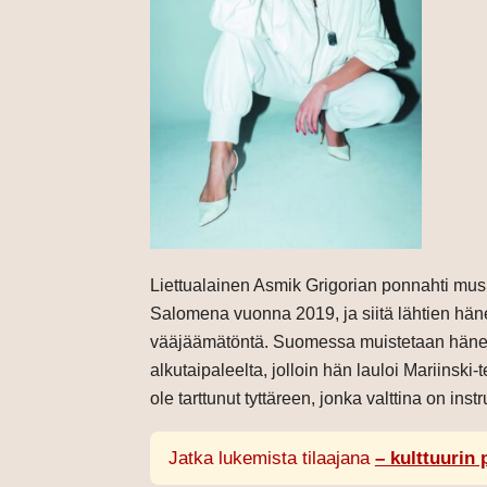
Liettualainen Asmik Grigorian ponnahti musi
Salomena vuonna 2019, ja siitä lähtien hän
vääjäämätöntä. Suomessa muistetaan hänen
alkutaipaleelta, jolloin hän lauloi Mariinski-t
ole tarttunut tyttäreen, jonka valttina on inst
Jatka lukemista tilaajana
– kulttuurin 