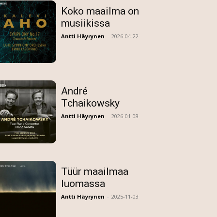
Koko maailma on
musiikissa
Antti Häyrynen
-
2026-04-22
André
Tchaikowsky
Antti Häyrynen
-
2026-01-08
Tüür maailmaa
luomassa
Antti Häyrynen
-
2025-11-03