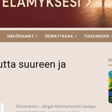
NÄKÖKULMAT
SEURATTAVAA
TULEVAISUUS
K
tta suureen ja
Dissonance – Sergei Rahmaninovin lauluja.