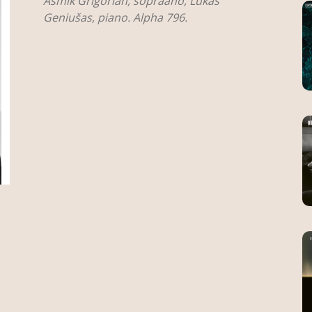
Asmik Grigorian, sopraano, Lukas
Geniušas, piano. Alpha 796.