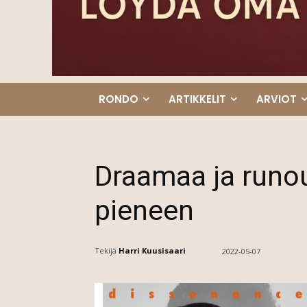
RONDO
ARTIKKELIT
ARVIOT
Draamaa ja runou
pieneen
Tekijä
Harri Kuusisaari
2022-05-07